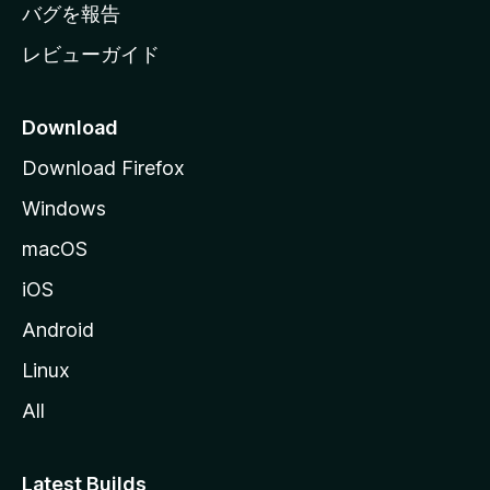
へ
バグを報告
レビューガイド
Download
Download Firefox
Windows
macOS
iOS
Android
Linux
All
Latest Builds