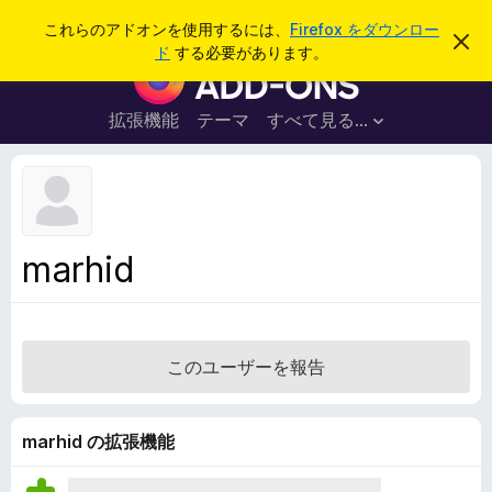
検
ログイン
これらのアドオンを使用するには、
Firefox をダウンロー
こ
索
ド
する必要があります。
の
F
お
i
知
ら
r
拡張機能
テーマ
すべて見る...
せ
e
を
閉
f
じ
o
る
x
ブ
marhid
ラ
ウ
ザ
ー
このユーザーを報告
ア
ド
オ
marhid の拡張機能
ン