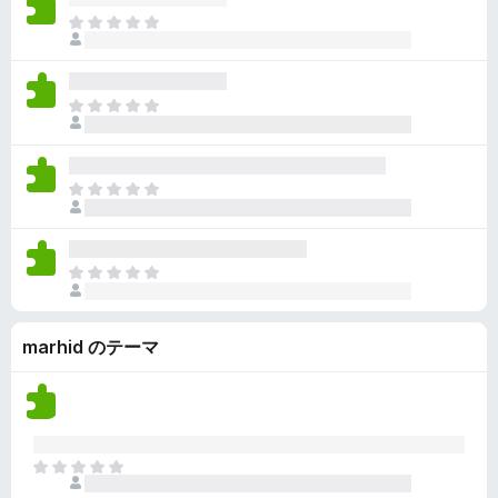
ん
価
い
ま
さ
ま
だ
れ
せ
評
て
ん
価
い
ま
さ
ま
だ
れ
せ
評
て
ん
価
い
ま
さ
ま
だ
れ
せ
評
て
ん
価
い
ま
さ
ま
だ
れ
せ
評
て
ん
marhid のテーマ
価
い
さ
ま
れ
せ
て
ん
い
ま
ま
せ
だ