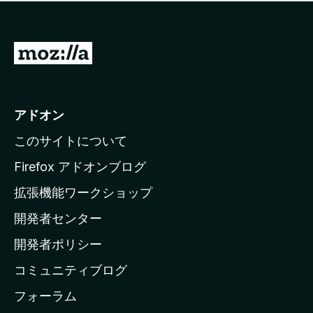
価
せ
さ
ん
れ
て
M
い
o
ま
z
せ
ん
i
アドオン
l
このサイトについて
l
a
Firefox アドオンブログ
の
拡張機能ワークショップ
ホ
開発者センター
ー
ム
開発者ポリシー
ペ
コミュニティブログ
ー
ジ
フォーラム