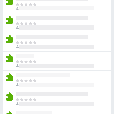
ま
だ
評
価
ま
さ
だ
れ
評
て
価
い
ま
さ
ま
だ
れ
せ
評
て
ん
価
い
ま
さ
ま
だ
れ
せ
評
て
ん
価
い
ま
さ
ま
だ
れ
せ
評
て
ん
価
い
ま
さ
ま
だ
れ
せ
評
て