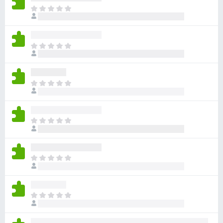
ま
だ
評
価
ま
さ
だ
れ
評
て
価
い
ま
さ
ま
だ
れ
せ
評
て
ん
価
い
ま
さ
ま
だ
れ
せ
評
て
ん
価
い
ま
さ
ま
だ
れ
せ
評
て
ん
価
い
ま
さ
ま
だ
れ
せ
評
て