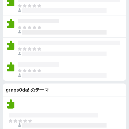
ん
価
い
ま
さ
ま
だ
れ
せ
評
て
ん
価
い
ま
さ
ま
だ
れ
せ
評
て
ん
価
い
ま
さ
ま
だ
れ
せ
評
て
ん
価
い
ま
さ
ま
だ
れ
せ
評
て
ん
graps0da! のテーマ
価
い
さ
ま
れ
せ
て
ん
い
ま
ま
せ
だ