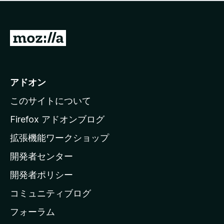
価
せ
さ
ん
れ
て
M
い
o
ま
z
せ
ん
i
アドオン
l
このサイトについて
l
a
Firefox アドオンブログ
の
拡張機能ワークショップ
ホ
開発者センター
ー
ム
開発者ポリシー
ペ
コミュニティブログ
ー
ジ
フォーラム