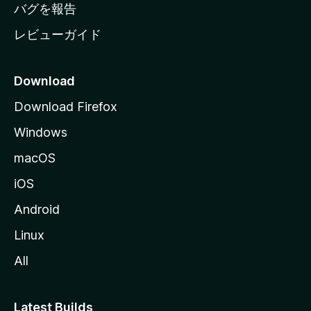
へ
バグを報告
レビューガイド
Download
Download Firefox
Windows
macOS
iOS
Android
Linux
All
Latest Builds