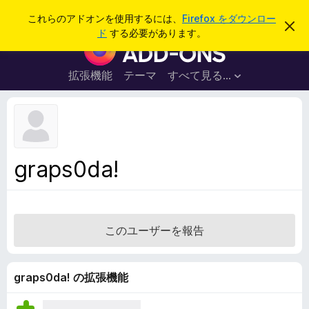
検
ログイン
これらのアドオンを使用するには、
Firefox をダウンロー
こ
索
ド
する必要があります。
の
F
お
i
知
ら
r
拡張機能
テーマ
すべて見る...
せ
e
を
閉
f
じ
o
る
x
ブ
graps0da!
ラ
ウ
ザ
ー
このユーザーを報告
ア
ド
オ
graps0da! の拡張機能
ン