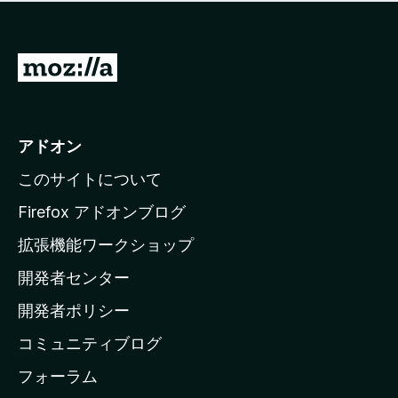
価
せ
さ
ん
れ
て
M
い
o
ま
z
せ
ん
i
アドオン
l
このサイトについて
l
a
Firefox アドオンブログ
の
拡張機能ワークショップ
ホ
開発者センター
ー
ム
開発者ポリシー
ペ
コミュニティブログ
ー
ジ
フォーラム