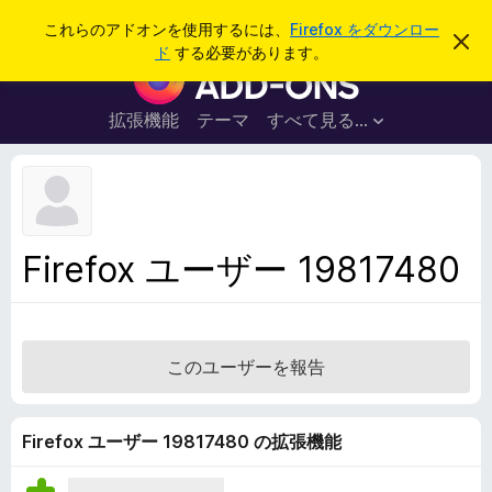
検
ログイン
これらのアドオンを使用するには、
Firefox をダウンロー
こ
索
ド
する必要があります。
の
F
お
i
知
ら
r
拡張機能
テーマ
すべて見る...
せ
e
を
閉
f
じ
o
る
x
ブ
Firefox ユーザー 19817480
ラ
ウ
ザ
ー
このユーザーを報告
ア
ド
オ
Firefox ユーザー 19817480 の拡張機能
ン