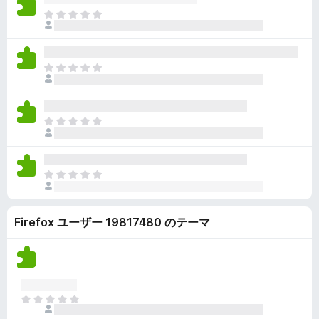
ん
価
い
ま
さ
ま
だ
れ
せ
評
て
ん
価
い
ま
さ
ま
だ
れ
せ
評
て
ん
価
い
ま
さ
ま
だ
れ
せ
評
て
ん
価
い
ま
さ
ま
だ
れ
せ
評
て
ん
Firefox ユーザー 19817480 のテーマ
価
い
さ
ま
れ
せ
て
ん
い
ま
ま
せ
だ