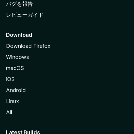
へ
バグを報告
レビューガイド
Download
Download Firefox
Windows
macOS
iOS
Android
Linux
All
Latest Builds