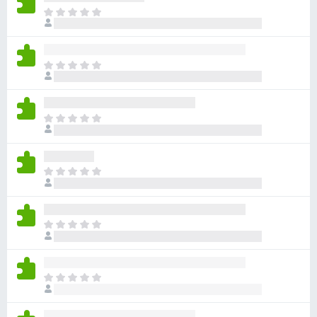
ま
だ
評
価
ま
さ
だ
れ
評
て
価
い
ま
さ
ま
だ
れ
せ
評
て
ん
価
い
ま
さ
ま
だ
れ
せ
評
て
ん
価
い
ま
さ
ま
だ
れ
せ
評
て
ん
価
い
ま
さ
ま
だ
れ
せ
評
て