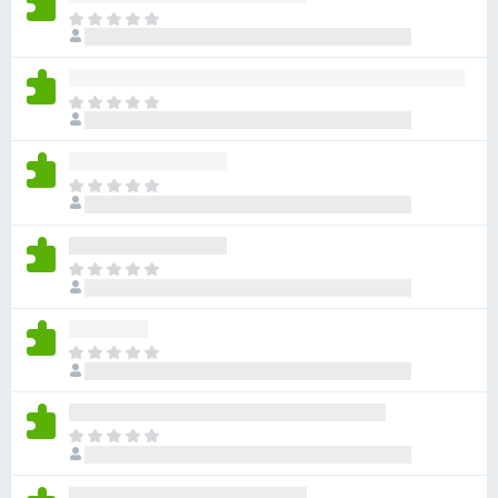
ま
だ
評
価
ま
さ
だ
れ
評
て
価
い
ま
さ
ま
だ
れ
せ
評
て
ん
価
い
ま
さ
ま
だ
れ
せ
評
て
ん
価
い
ま
さ
ま
だ
れ
せ
評
て
ん
価
い
ま
さ
ま
だ
れ
せ
評
て