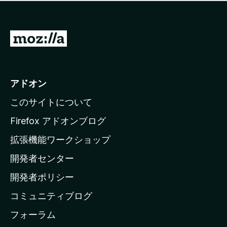
価
せ
さ
ん
れ
て
M
い
o
ま
z
せ
ん
i
アドオン
l
このサイトについて
l
a
Firefox アドオンブログ
の
拡張機能ワークショップ
ホ
開発者センター
ー
ム
開発者ポリシー
ペ
コミュニティブログ
ー
ジ
フォーラム