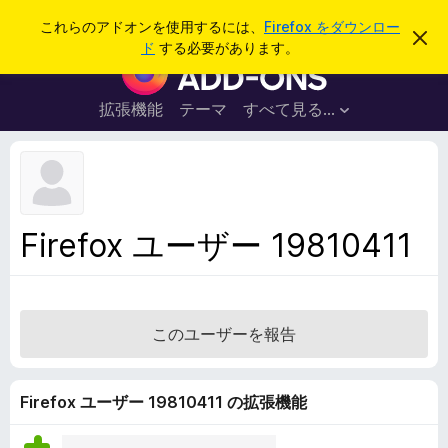
検
ログイン
これらのアドオンを使用するには、
Firefox をダウンロー
こ
索
ド
する必要があります。
の
F
お
i
知
ら
r
拡張機能
テーマ
すべて見る...
せ
e
を
閉
f
じ
o
る
x
ブ
Firefox ユーザー 19810411
ラ
ウ
ザ
ー
このユーザーを報告
ア
ド
オ
Firefox ユーザー 19810411 の拡張機能
ン