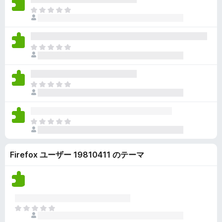
ん
価
い
ま
さ
ま
だ
れ
せ
評
て
ん
価
い
ま
さ
ま
だ
れ
せ
評
て
ん
価
い
ま
さ
ま
だ
れ
せ
評
て
ん
価
い
ま
さ
ま
だ
れ
せ
評
て
ん
Firefox ユーザー 19810411 のテーマ
価
い
さ
ま
れ
せ
て
ん
い
ま
ま
せ
だ