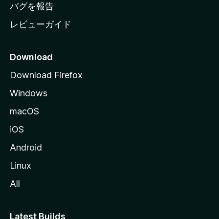
へ
バグを報告
レビューガイド
Download
Download Firefox
Windows
macOS
iOS
Android
Linux
All
Latest Builds