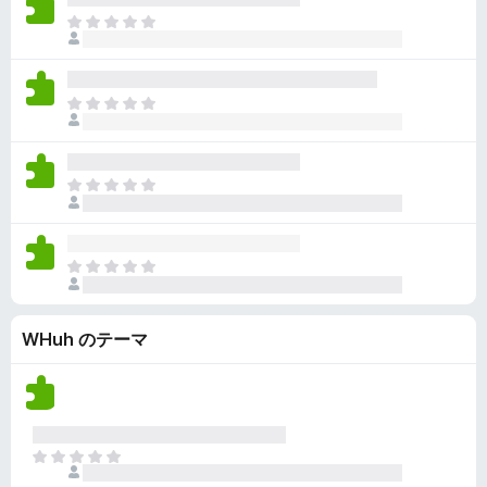
ん
価
い
ま
さ
ま
だ
れ
せ
評
て
ん
価
い
ま
さ
ま
だ
れ
せ
評
て
ん
価
い
ま
さ
ま
だ
れ
せ
評
て
ん
価
い
ま
さ
ま
だ
れ
せ
評
て
ん
WHuh のテーマ
価
い
さ
ま
れ
せ
て
ん
い
ま
ま
せ
だ