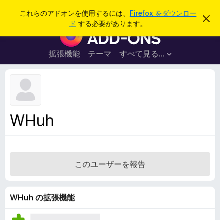
検
ログイン
これらのアドオンを使用するには、
Firefox をダウンロー
こ
索
ド
する必要があります。
の
F
お
i
知
ら
r
拡張機能
テーマ
すべて見る...
せ
e
を
閉
f
じ
o
る
x
ブ
WHuh
ラ
ウ
ザ
ー
このユーザーを報告
ア
ド
オ
WHuh の拡張機能
ン