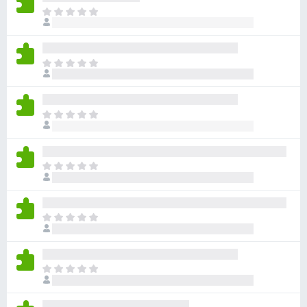
ま
だ
評
価
ま
さ
だ
れ
評
て
価
い
ま
さ
ま
だ
れ
せ
評
て
ん
価
い
ま
さ
ま
だ
れ
せ
評
て
ん
価
い
ま
さ
ま
だ
れ
せ
評
て
ん
価
い
ま
さ
ま
だ
れ
せ
評
て