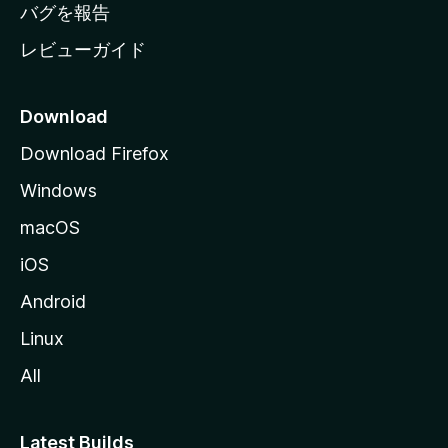
へ
バグを報告
レビューガイド
Download
Download Firefox
Windows
macOS
iOS
Android
Linux
All
Latest Builds