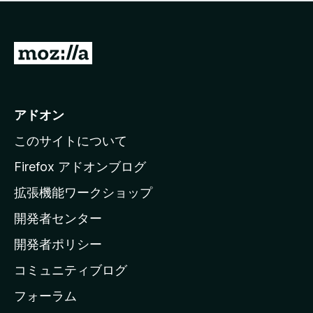
価
せ
さ
ん
れ
て
M
い
o
ま
z
せ
ん
i
アドオン
l
このサイトについて
l
a
Firefox アドオンブログ
の
拡張機能ワークショップ
ホ
開発者センター
ー
ム
開発者ポリシー
ペ
コミュニティブログ
ー
ジ
フォーラム