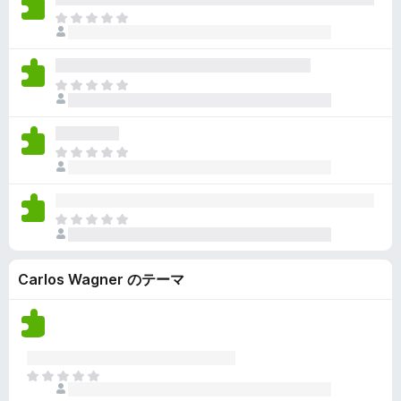
ん
価
い
ま
さ
ま
だ
れ
せ
評
て
ん
価
い
ま
さ
ま
だ
れ
せ
評
て
ん
価
い
ま
さ
ま
だ
れ
せ
評
て
ん
価
い
ま
さ
ま
だ
れ
せ
評
て
ん
Carlos Wagner のテーマ
価
い
さ
ま
れ
せ
て
ん
い
ま
ま
せ
だ