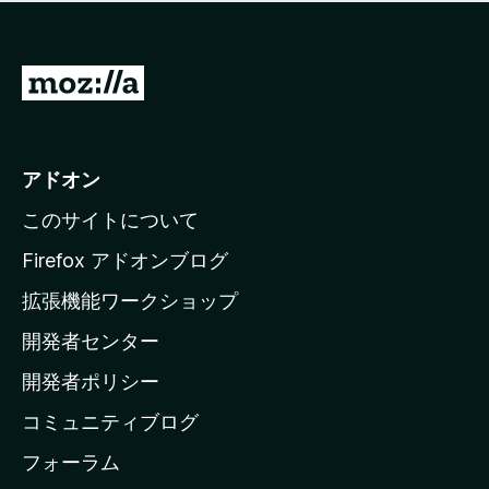
価
せ
さ
ん
れ
て
M
い
o
ま
z
せ
ん
i
アドオン
l
このサイトについて
l
a
Firefox アドオンブログ
の
拡張機能ワークショップ
ホ
開発者センター
ー
ム
開発者ポリシー
ペ
コミュニティブログ
ー
ジ
フォーラム