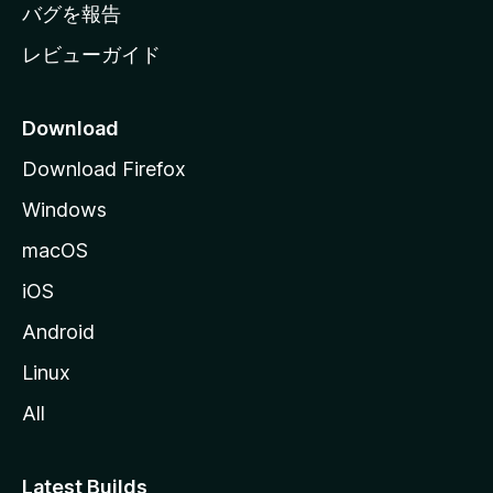
へ
バグを報告
レビューガイド
Download
Download Firefox
Windows
macOS
iOS
Android
Linux
All
Latest Builds