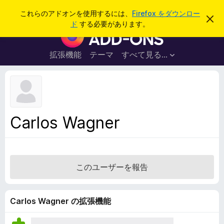
検
ログイン
これらのアドオンを使用するには、
Firefox をダウンロー
こ
索
ド
する必要があります。
の
F
お
i
知
ら
r
拡張機能
テーマ
すべて見る...
せ
e
を
閉
f
じ
o
る
x
ブ
Carlos Wagner
ラ
ウ
ザ
ー
このユーザーを報告
ア
ド
オ
Carlos Wagner の拡張機能
ン