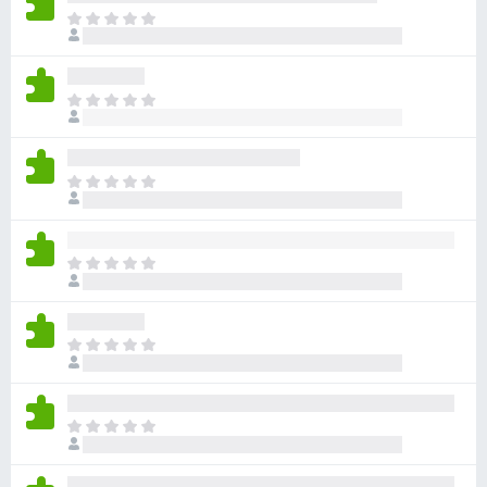
ま
だ
評
価
ま
さ
だ
れ
評
て
価
い
ま
さ
ま
だ
れ
せ
評
て
ん
価
い
ま
さ
ま
だ
れ
せ
評
て
ん
価
い
ま
さ
ま
だ
れ
せ
評
て
ん
価
い
ま
さ
ま
だ
れ
せ
評
て