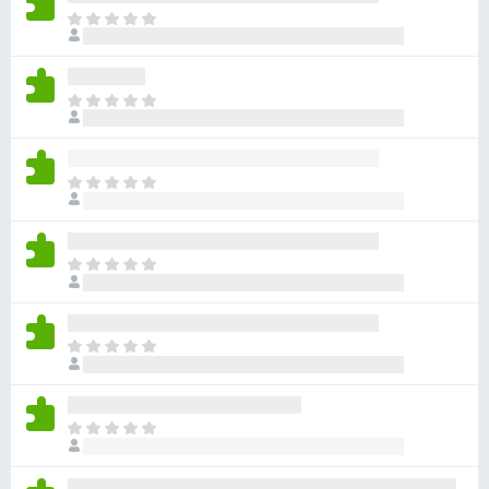
ま
だ
評
価
ま
さ
だ
れ
評
て
価
い
ま
さ
ま
だ
れ
せ
評
て
ん
価
い
ま
さ
ま
だ
れ
せ
評
て
ん
価
い
ま
さ
ま
だ
れ
せ
評
て
ん
価
い
ま
さ
ま
だ
れ
せ
評
て