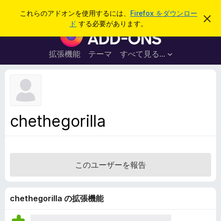
検
ログイン
これらのアドオンを使用するには、
Firefox をダウンロー
こ
索
ド
する必要があります。
の
F
お
i
知
ら
r
拡張機能
テーマ
すべて見る...
せ
e
を
閉
f
じ
o
る
x
ブ
chethegorilla
ラ
ウ
ザ
ー
このユーザーを報告
ア
ド
オ
chethegorilla の拡張機能
ン