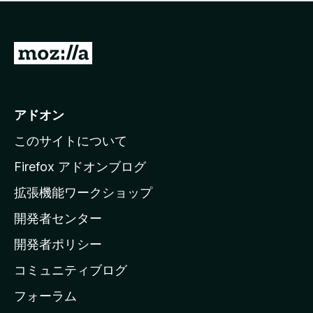
価
せ
さ
ん
れ
て
M
い
o
ま
z
せ
ん
i
アドオン
l
このサイトについて
l
a
Firefox アドオンブログ
の
拡張機能ワークショップ
ホ
開発者センター
ー
ム
開発者ポリシー
ペ
コミュニティブログ
ー
ジ
フォーラム