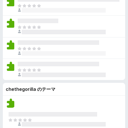
ん
価
い
ま
さ
ま
だ
れ
せ
評
て
ん
価
い
ま
さ
ま
だ
れ
せ
評
て
ん
価
い
ま
さ
ま
だ
れ
せ
評
て
ん
価
い
ま
さ
ま
だ
れ
せ
評
て
ん
chethegorilla のテーマ
価
い
さ
ま
れ
せ
て
ん
い
ま
ま
せ
だ