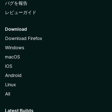
へ
バグを報告
レビューガイド
Download
Download Firefox
Windows
macOS
iOS
Android
Linux
All
Latest Builds