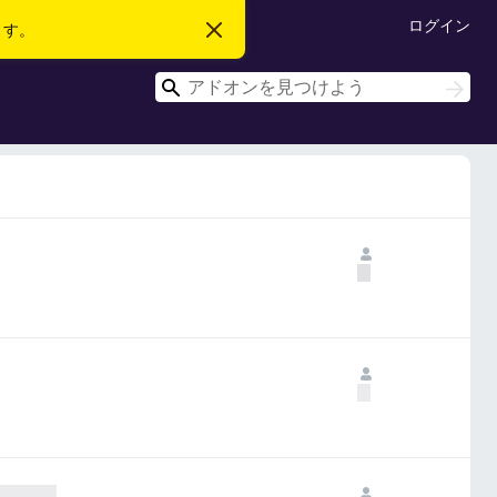
ログイン
ます。
こ
の
お
検
知
検
ら
索
索
せ
を
閉
じ
る