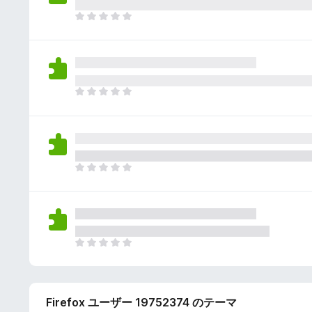
さ
ん
れ
ま
て
だ
い
評
ま
価
せ
さ
ん
れ
ま
て
だ
い
評
ま
価
せ
さ
ん
れ
ま
て
だ
い
評
ま
価
せ
さ
ん
れ
ま
て
だ
い
評
ま
価
せ
Firefox ユーザー 19752374 のテーマ
さ