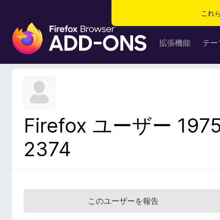
これ
F
i
拡張機能
テー
r
e
f
o
x
ブ
Firefox ユーザー 197
ラ
ウ
2374
ザ
ー
ア
ド
オ
このユーザーを報告
ン