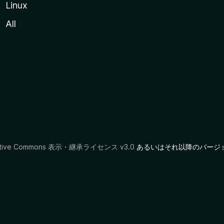
Linux
All
ative Commons 表示・継承ライセンス v3.0
あるいはそれ以降のバージ