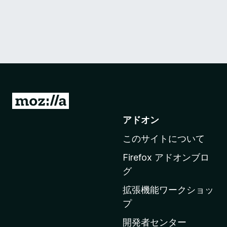
M
o
アドオン
z
このサイトについて
i
l
Firefox アドオンブロ
l
グ
a
拡張機能ワークショッ
の
プ
ホ
ー
開発者センター