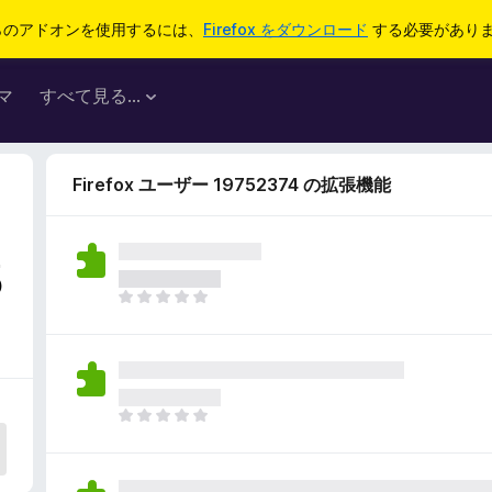
らのアドオンを使用するには、
Firefox をダウンロード
する必要があり
マ
すべて見る...
Firefox ユーザー 19752374 の拡張機能
5
ま
だ
評
価
さ
れ
ま
て
だ
い
評
ま
価