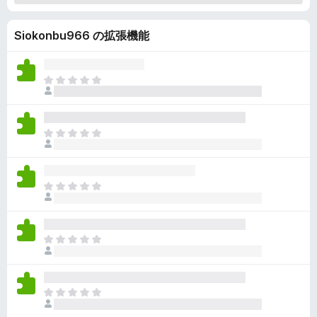
Siokonbu966 の拡張機能
ま
だ
評
価
ま
さ
だ
れ
評
て
価
い
ま
さ
ま
だ
れ
せ
評
て
ん
価
い
ま
さ
ま
だ
れ
せ
評
て
ん
価
い
ま
さ
ま
だ
れ