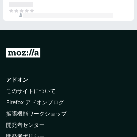
さ
ん
れ
ま
て
だ
い
評
ま
価
せ
さ
ん
れ
て
M
い
o
ま
z
せ
ん
i
アドオン
l
このサイトについて
l
a
Firefox アドオンブログ
の
拡張機能ワークショップ
ホ
開発者センター
ー
ム
開発者ポリシー