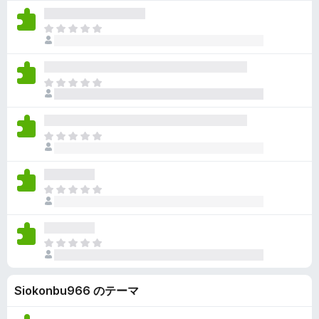
せ
評
て
ん
価
い
ま
さ
ま
だ
れ
せ
評
て
ん
価
い
ま
さ
ま
だ
れ
せ
評
て
ん
価
い
ま
さ
ま
だ
れ
せ
評
て
ん
価
い
ま
さ
ま
だ
れ
せ
評
て
ん
価
い
ま
さ
ま
だ
れ
せ
評
て
ん
Siokonbu966 のテーマ
価
い
さ
ま