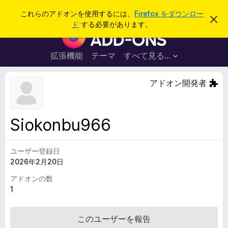
検
ログイン
これらのアドオンを使用するには、
Firefox をダウンロー
こ
索
ド
する必要があります。
の
F
お
i
知
ら
r
拡張機能
テーマ
すべて見る...
せ
e
を
閉
f
アドオン開発者
じ
o
る
x
ブ
Siokonbu966
ラ
ウ
ユーザー登録日
ザ
2026年2月20日
ー
ア
アドオンの数
ド
1
オ
ン
このユーザーを報告