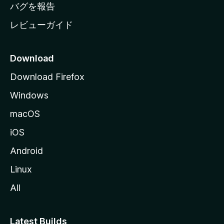
へ
バグを報告
レビューガイド
Download
Download Firefox
Windows
macOS
iOS
Android
Linux
All
Latest Builds