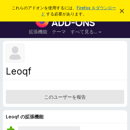
検
ログイン
これらのアドオンを使用するには、
Firefox をダウンロー
こ
索
ド
する必要があります。
の
F
お
i
知
ら
r
拡張機能
テーマ
すべて見る...
せ
e
を
閉
f
じ
o
る
x
ブ
Leoqf
ラ
ウ
ザ
ー
このユーザーを報告
ア
ド
オ
Leoqf の拡張機能
ン