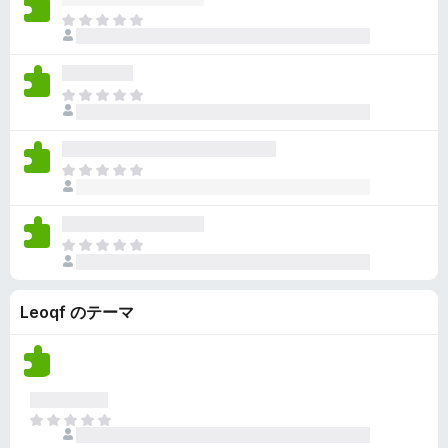
ん
価
い
ま
さ
ま
だ
れ
せ
評
て
ん
価
い
ま
さ
ま
だ
れ
せ
評
て
ん
価
い
ま
さ
ま
だ
れ
せ
評
て
ん
価
い
ま
さ
ま
だ
れ
せ
評
て
ん
Leoqf のテーマ
価
い
さ
ま
れ
せ
て
ん
い
ま
ま
せ
だ