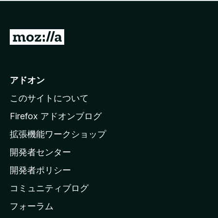
価
せ
さ
ん
れ
て
M
い
o
ま
z
せ
ん
i
アドオン
l
このサイトについて
l
a
Firefox アドオンブログ
の
拡張機能ワークショップ
ホ
開発者センター
ー
ム
開発者ポリシー
ペ
コミュニティブログ
ー
ジ
フォーラム