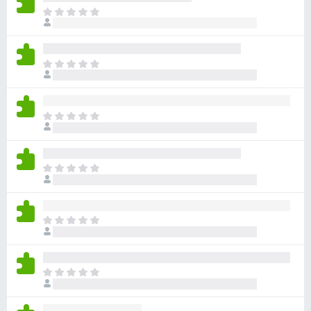
ま
だ
評
価
ま
さ
だ
れ
評
て
価
い
ま
さ
ま
だ
れ
せ
評
て
ん
価
い
ま
さ
ま
だ
れ
せ
評
て
ん
価
い
ま
さ
ま
だ
れ
せ
評
て
ん
価
い
ま
さ
ま
だ
れ
せ
評
て