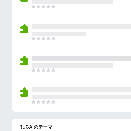
さ
ん
れ
ま
て
だ
い
評
ま
価
せ
さ
ん
れ
ま
て
だ
い
評
ま
価
せ
さ
ん
れ
ま
て
だ
い
評
ま
価
せ
さ
ん
れ
ま
て
だ
い
評
ま
価
せ
RUCA のテーマ
さ