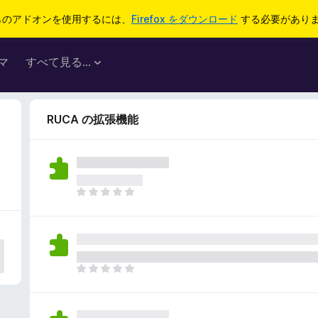
らのアドオンを使用するには、
Firefox をダウンロード
する必要があり
マ
すべて見る...
RUCA の拡張機能
ま
だ
評
価
さ
れ
ま
て
だ
い
評
ま
価