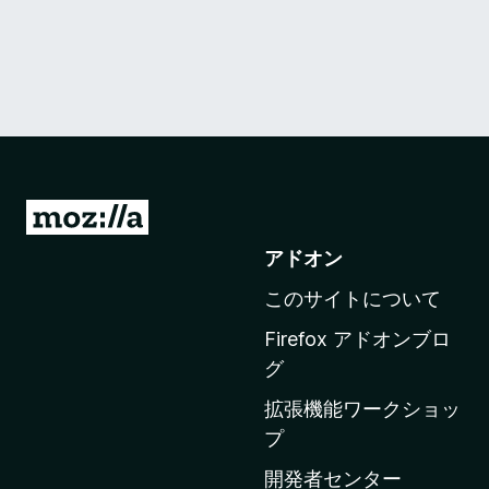
M
o
アドオン
z
このサイトについて
i
l
Firefox アドオンブロ
l
グ
a
拡張機能ワークショッ
の
プ
ホ
ー
開発者センター