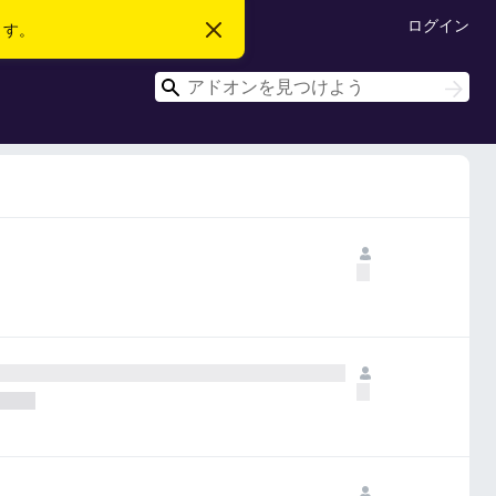
ログイン
ます。
こ
の
お
検
知
検
ら
索
索
せ
を
閉
じ
る