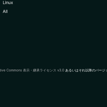
Linux
All
ative Commons 表示・継承ライセンス v3.0
あるいはそれ以降のバージ