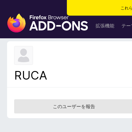
これ
F
i
拡張機能
テー
r
e
f
o
x
ブ
RUCA
ラ
ウ
ザ
ー
ア
このユーザーを報告
ド
オ
ン