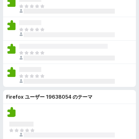
ん
価
い
ま
さ
ま
だ
れ
せ
評
て
ん
価
い
ま
さ
ま
だ
れ
せ
評
て
ん
価
い
ま
さ
ま
だ
れ
せ
評
て
ん
価
い
ま
さ
ま
だ
れ
せ
評
て
ん
Firefox ユーザー 19638054 のテーマ
価
い
さ
ま
れ
せ
て
ん
い
ま
ま
せ
だ