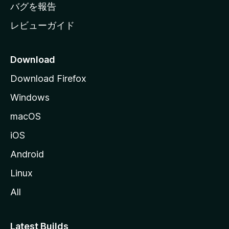
へ
バグを報告
レビューガイド
Download
Download Firefox
Windows
macOS
iOS
Android
Linux
All
Latest Builds