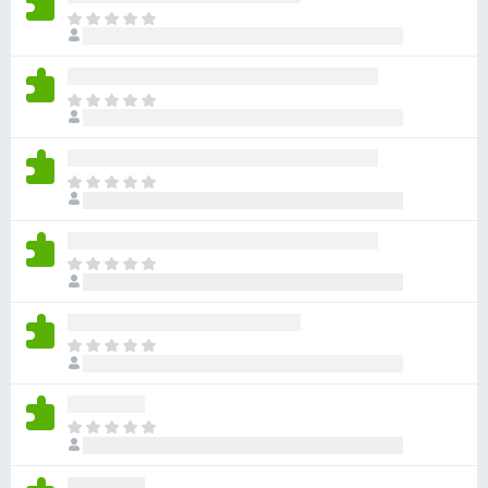
ま
だ
評
価
ま
さ
だ
れ
評
て
価
い
ま
さ
ま
だ
れ
せ
評
て
ん
価
い
ま
さ
ま
だ
れ
せ
評
て
ん
価
い
ま
さ
ま
だ
れ
せ
評
て
ん
価
い
ま
さ
ま
だ
れ
せ
評
て