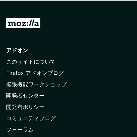
価
せ
さ
ん
れ
て
M
い
o
ま
z
せ
ん
i
アドオン
l
このサイトについて
l
a
Firefox アドオンブログ
の
拡張機能ワークショップ
ホ
開発者センター
ー
ム
開発者ポリシー
ペ
コミュニティブログ
ー
ジ
フォーラム