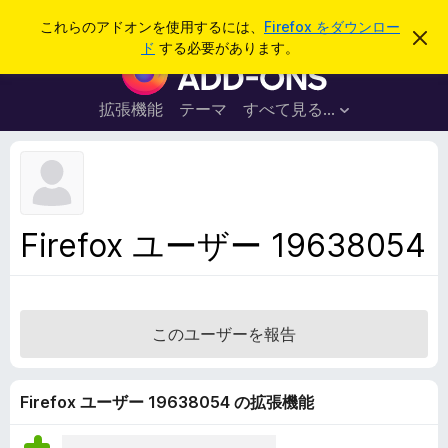
検
ログイン
これらのアドオンを使用するには、
Firefox をダウンロー
こ
索
ド
する必要があります。
の
F
お
i
知
ら
r
拡張機能
テーマ
すべて見る...
せ
e
を
閉
f
じ
o
る
x
ブ
Firefox ユーザー 19638054
ラ
ウ
ザ
ー
このユーザーを報告
ア
ド
オ
Firefox ユーザー 19638054 の拡張機能
ン