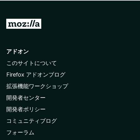
価
せ
さ
ん
れ
て
M
い
o
ま
z
せ
ん
i
アドオン
l
このサイトについて
l
a
Firefox アドオンブログ
の
拡張機能ワークショップ
ホ
開発者センター
ー
ム
開発者ポリシー
ペ
コミュニティブログ
ー
ジ
フォーラム