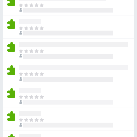
ま
だ
評
価
ま
さ
だ
れ
評
て
価
い
ま
さ
ま
だ
れ
せ
評
て
ん
価
い
ま
さ
ま
だ
れ
せ
評
て
ん
価
い
ま
さ
ま
だ
れ
せ
評
て
ん
価
い
ま
さ
ま
だ
れ
せ
評
て