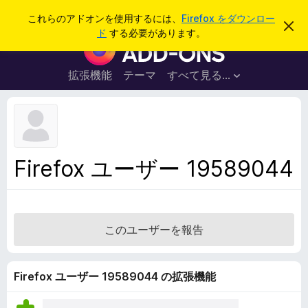
検
ログイン
これらのアドオンを使用するには、
Firefox をダウンロー
こ
索
ド
する必要があります。
の
F
お
i
知
ら
r
拡張機能
テーマ
すべて見る...
せ
e
を
閉
f
じ
o
る
x
ブ
Firefox ユーザー 19589044
ラ
ウ
ザ
ー
このユーザーを報告
ア
ド
オ
Firefox ユーザー 19589044 の拡張機能
ン