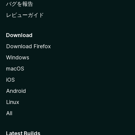
へ
バグを報告
レビューガイド
Download
Download Firefox
Windows
macOS
iOS
Android
Linux
All
Latest Builds