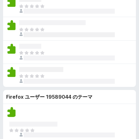
ん
価
い
ま
さ
ま
だ
れ
せ
評
て
ん
価
い
ま
さ
ま
だ
れ
せ
評
て
ん
価
い
ま
さ
ま
だ
れ
せ
評
て
ん
価
い
ま
さ
ま
だ
れ
せ
評
て
ん
Firefox ユーザー 19589044 のテーマ
価
い
さ
ま
れ
せ
て
ん
い
ま
ま
せ
だ