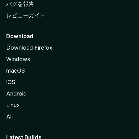
へ
バグを報告
レビューガイド
Download
Download Firefox
Windows
macOS
iOS
Android
Linux
All
Latest Builds