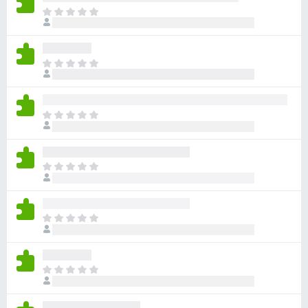
ま
だ
評
価
ま
さ
だ
れ
評
て
価
い
ま
さ
ま
だ
れ
せ
評
て
ん
価
い
ま
さ
ま
だ
れ
せ
評
て
ん
価
い
ま
さ
ま
だ
れ
せ
評
て
ん
価
い
ま
さ
ま
だ
れ
せ
評
て