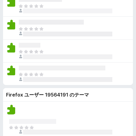
ん
価
い
ま
さ
ま
だ
れ
せ
評
て
ん
価
い
ま
さ
ま
だ
れ
せ
評
て
ん
価
い
ま
さ
ま
だ
れ
せ
評
て
ん
価
い
ま
さ
ま
だ
れ
せ
評
て
ん
Firefox ユーザー 19564191 のテーマ
価
い
さ
ま
れ
せ
て
ん
い
ま
ま
せ
だ