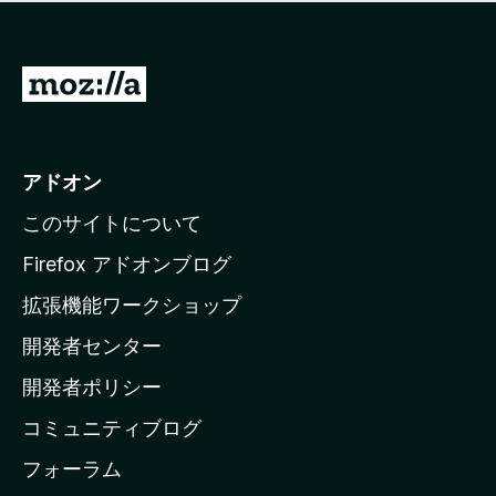
価
せ
さ
ん
れ
て
M
い
o
ま
z
せ
ん
i
アドオン
l
このサイトについて
l
a
Firefox アドオンブログ
の
拡張機能ワークショップ
ホ
開発者センター
ー
ム
開発者ポリシー
ペ
コミュニティブログ
ー
ジ
フォーラム