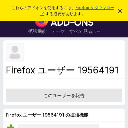
検
ログイン
これらのアドオンを使用するには、
Firefox をダウンロー
こ
索
ド
する必要があります。
の
F
お
i
知
ら
r
拡張機能
テーマ
すべて見る...
せ
e
を
閉
f
じ
o
る
x
ブ
Firefox ユーザー 19564191
ラ
ウ
ザ
ー
このユーザーを報告
ア
ド
オ
Firefox ユーザー 19564191 の拡張機能
ン