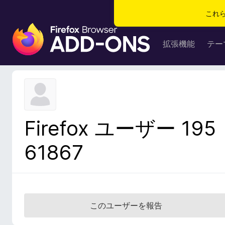
これ
F
i
拡張機能
テー
r
e
f
o
x
ブ
Firefox ユーザー 195
ラ
ウ
61867
ザ
ー
ア
ド
オ
このユーザーを報告
ン