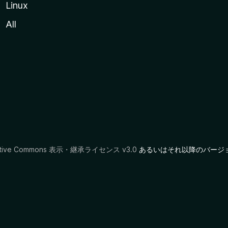
Linux
All
ative Commons 表示・継承ライセンス v3.0
あるいはそれ以降のバージ