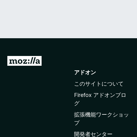
M
o
アドオン
z
このサイトについて
i
l
Firefox アドオンブロ
l
グ
a
拡張機能ワークショッ
の
プ
ホ
ー
開発者センター