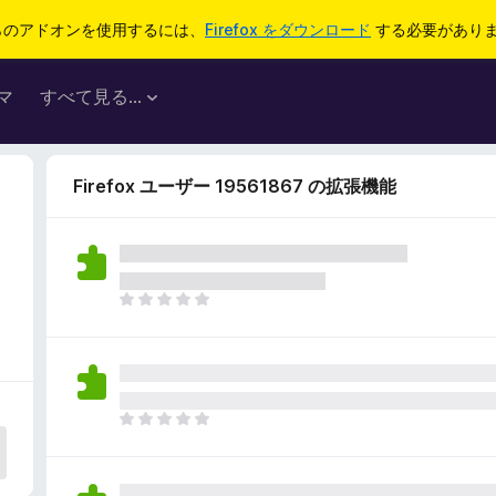
らのアドオンを使用するには、
Firefox をダウンロード
する必要があり
マ
すべて見る...
Firefox ユーザー 19561867 の拡張機能
ま
だ
評
価
さ
れ
ま
て
だ
い
評
ま
価