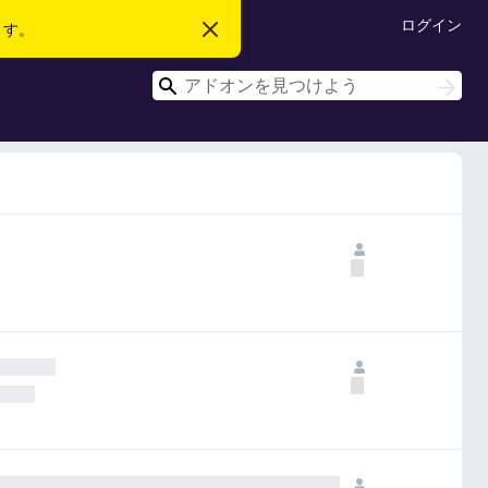
ログイン
ます。
こ
の
お
検
知
検
ら
索
索
せ
を
閉
じ
る