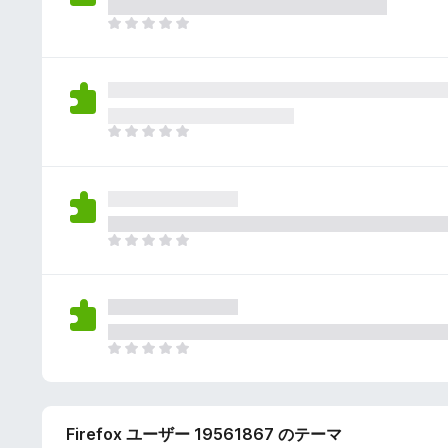
さ
ん
れ
ま
て
だ
い
評
ま
価
せ
さ
ん
れ
ま
て
だ
い
評
ま
価
せ
さ
ん
れ
ま
て
だ
い
評
ま
価
せ
さ
ん
れ
ま
て
だ
い
評
ま
価
せ
Firefox ユーザー 19561867 のテーマ
さ