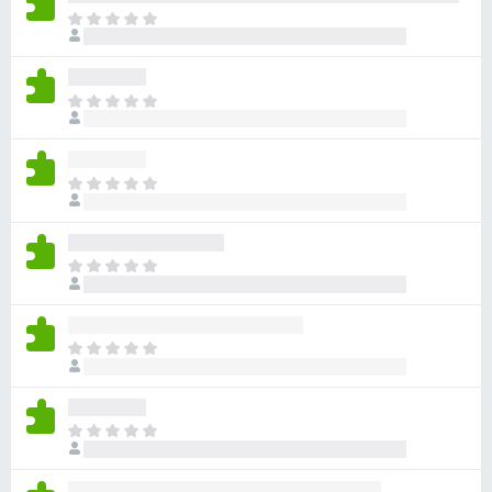
ま
だ
評
価
ま
さ
だ
れ
評
て
価
い
ま
さ
ま
だ
れ
せ
評
て
ん
価
い
ま
さ
ま
だ
れ
せ
評
て
ん
価
い
ま
さ
ま
だ
れ
せ
評
て
ん
価
い
ま
さ
ま
だ
れ
せ
評
て