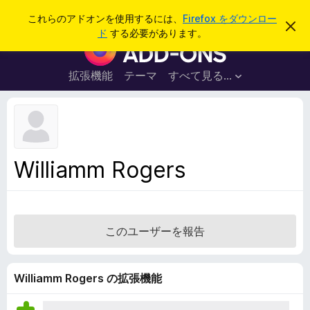
検
ログイン
これらのアドオンを使用するには、
Firefox をダウンロー
こ
索
ド
する必要があります。
の
F
お
i
知
ら
r
拡張機能
テーマ
すべて見る...
せ
e
を
閉
f
じ
o
る
x
ブ
Williamm Rogers
ラ
ウ
ザ
ー
このユーザーを報告
ア
ド
オ
Williamm Rogers の拡張機能
ン