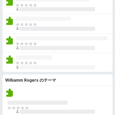
ん
価
い
ま
さ
ま
だ
れ
せ
評
て
ん
価
い
ま
さ
ま
だ
れ
せ
評
て
ん
価
い
ま
さ
ま
だ
れ
せ
評
て
ん
価
い
ま
さ
ま
だ
れ
せ
評
て
ん
Williamm Rogers のテーマ
価
い
さ
ま
れ
せ
て
ん
い
ま
ま
せ
だ