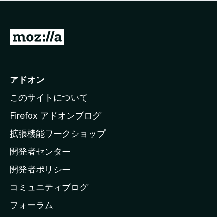
価
せ
さ
ん
れ
て
M
い
o
ま
z
せ
ん
i
アドオン
l
このサイトについて
l
a
Firefox アドオンブログ
の
拡張機能ワークショップ
ホ
開発者センター
ー
ム
開発者ポリシー
ペ
コミュニティブログ
ー
ジ
フォーラム