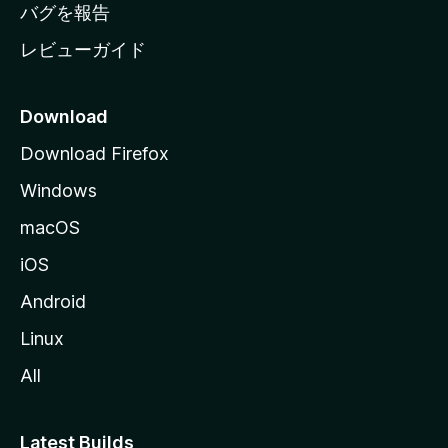
へ
バグを報告
レビューガイド
Download
Download Firefox
Windows
macOS
iOS
Android
Linux
All
Latest Builds