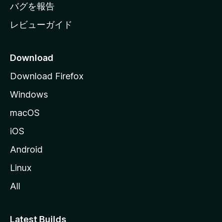
へ
バグを報告
レビューガイド
Download
Download Firefox
Windows
macOS
iOS
Android
Linux
All
Latest Builds