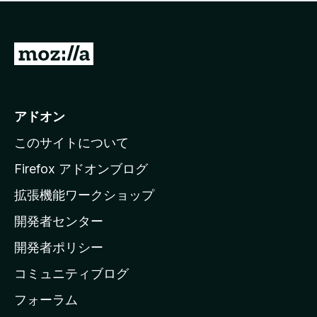
価
せ
さ
ん
れ
て
M
い
o
ま
z
せ
ん
i
アドオン
l
このサイトについて
l
a
Firefox アドオンブログ
の
拡張機能ワークショップ
ホ
開発者センター
ー
ム
開発者ポリシー
ペ
コミュニティブログ
ー
ジ
フォーラム