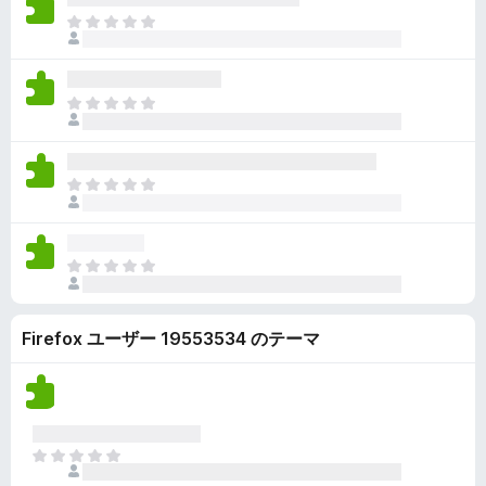
ん
価
い
ま
さ
ま
だ
れ
せ
評
て
ん
価
い
ま
さ
ま
だ
れ
せ
評
て
ん
価
い
ま
さ
ま
だ
れ
せ
評
て
ん
価
い
ま
さ
ま
だ
れ
せ
評
て
ん
Firefox ユーザー 19553534 のテーマ
価
い
さ
ま
れ
せ
て
ん
い
ま
ま
せ
だ