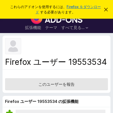
検
ログイン
これらのアドオンを使用するには、
Firefox をダウンロー
こ
索
ド
する必要があります。
の
F
お
i
知
ら
r
拡張機能
テーマ
すべて見る...
せ
e
を
閉
f
じ
o
る
x
ブ
Firefox ユーザー 19553534
ラ
ウ
ザ
ー
このユーザーを報告
ア
ド
オ
Firefox ユーザー 19553534 の拡張機能
ン