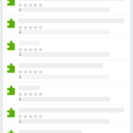
ま
だ
評
価
ま
さ
だ
れ
評
て
価
い
ま
さ
ま
だ
れ
せ
評
て
ん
価
い
ま
さ
ま
だ
れ
せ
評
て
ん
価
い
ま
さ
ま
だ
れ
せ
評
て
ん
価
い
ま
さ
ま
だ
れ
せ
評
て