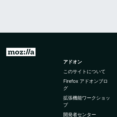
M
o
アドオン
z
このサイトについて
i
l
Firefox アドオンブロ
l
グ
a
拡張機能ワークショッ
の
プ
ホ
ー
開発者センター