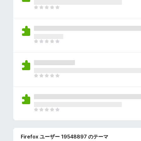
さ
ん
れ
ま
て
だ
い
評
ま
価
せ
さ
ん
れ
ま
て
だ
い
評
ま
価
せ
さ
ん
れ
ま
て
だ
い
評
ま
価
せ
さ
ん
れ
ま
て
だ
い
評
ま
価
せ
Firefox ユーザー 19548897 のテーマ
さ