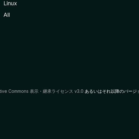
Linux
All
ative Commons 表示・継承ライセンス v3.0
あるいはそれ以降のバージ