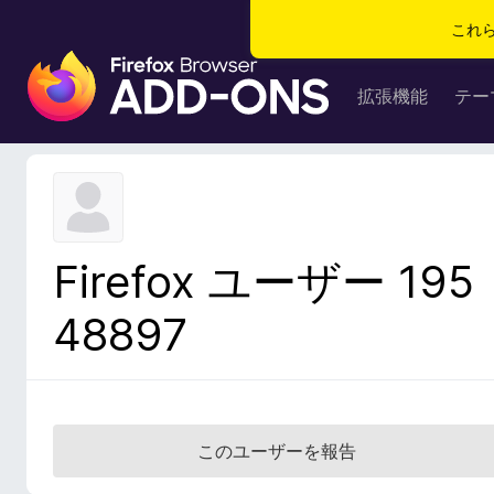
これ
F
i
拡張機能
テー
r
e
f
o
x
ブ
Firefox ユーザー 195
ラ
ウ
48897
ザ
ー
ア
ド
オ
このユーザーを報告
ン