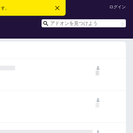
ログイン
ます。
こ
の
お
検
知
検
ら
索
索
せ
を
閉
じ
る