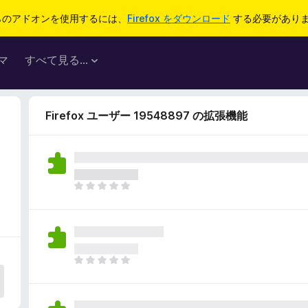
らのアドオンを使用するには、
Firefox をダウンロード
する必要があり
マ
すべて見る...
Firefox ユーザー 19548897 の拡張機能
ま
だ
評
価
さ
れ
ま
て
だ
い
評
ま
価