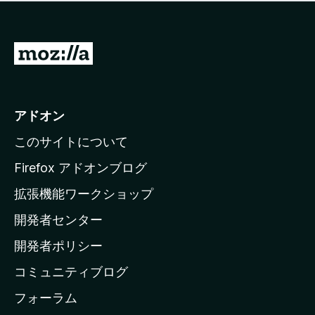
価
せ
さ
ん
れ
て
M
い
o
ま
z
せ
ん
i
アドオン
l
このサイトについて
l
a
Firefox アドオンブログ
の
拡張機能ワークショップ
ホ
開発者センター
ー
ム
開発者ポリシー
ペ
コミュニティブログ
ー
ジ
フォーラム