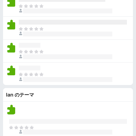
ん
価
い
ま
さ
ま
だ
れ
せ
評
て
ん
価
い
ま
さ
ま
だ
れ
せ
評
て
ん
価
い
ま
さ
ま
だ
れ
せ
評
て
ん
価
い
ま
さ
ま
だ
れ
せ
評
て
ん
Ian のテーマ
価
い
さ
ま
れ
せ
て
ん
い
ま
ま
せ
だ