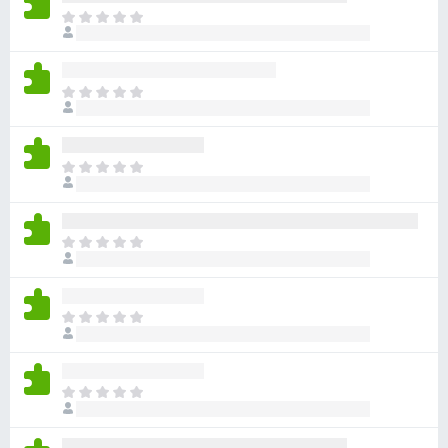
ま
だ
評
価
ま
さ
だ
れ
評
て
価
い
ま
さ
ま
だ
れ
せ
評
て
ん
価
い
ま
さ
ま
だ
れ
せ
評
て
ん
価
い
ま
さ
ま
だ
れ
せ
評
て
ん
価
い
ま
さ
ま
だ
れ
せ
評
て