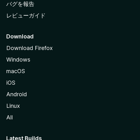
へ
バグを報告
レビューガイド
Download
Download Firefox
Windows
macOS
iOS
Android
Linux
All
Latest Builds