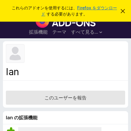
検
ログイン
これらのアドオンを使用するには、
Firefox をダウンロー
こ
索
ド
する必要があります。
の
F
お
i
知
ら
r
拡張機能
テーマ
すべて見る...
せ
e
を
閉
f
じ
o
る
x
ブ
Ian
ラ
ウ
ザ
ー
このユーザーを報告
ア
ド
オ
Ian の拡張機能
ン