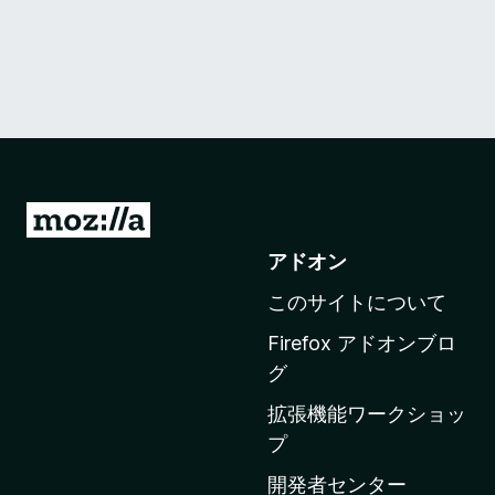
M
o
アドオン
z
このサイトについて
i
l
Firefox アドオンブロ
l
グ
a
拡張機能ワークショッ
の
プ
ホ
ー
開発者センター