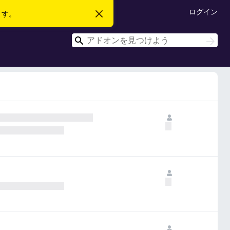
ログイン
ます。
こ
の
お
検
知
検
ら
索
索
せ
を
閉
じ
る