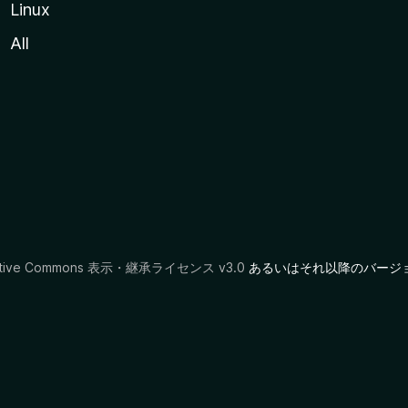
Linux
All
ative Commons 表示・継承ライセンス v3.0
あるいはそれ以降のバージ