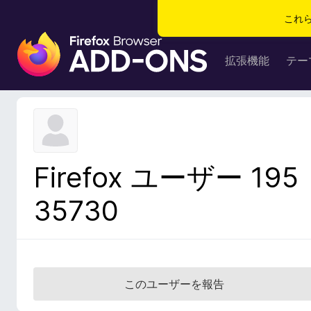
これ
F
i
拡張機能
テー
r
e
f
o
x
ブ
Firefox ユーザー 195
ラ
ウ
35730
ザ
ー
ア
ド
オ
このユーザーを報告
ン