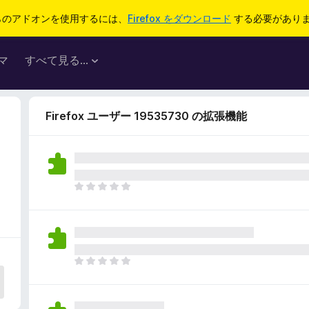
らのアドオンを使用するには、
Firefox をダウンロード
する必要があり
マ
すべて見る...
Firefox ユーザー 19535730 の拡張機能
ま
だ
評
価
さ
れ
ま
て
だ
い
評
ま
価