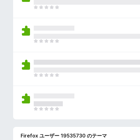
さ
ん
れ
ま
て
だ
い
評
ま
価
せ
さ
ん
れ
ま
て
だ
い
評
ま
価
せ
さ
ん
れ
ま
て
だ
い
評
ま
価
せ
さ
ん
れ
ま
て
だ
い
評
ま
価
せ
Firefox ユーザー 19535730 のテーマ
さ