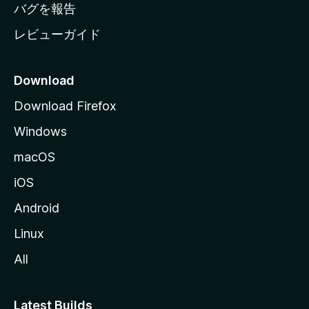
へ
バグを報告
レビューガイド
Download
Download Firefox
Windows
macOS
iOS
Android
Linux
All
Latest Builds