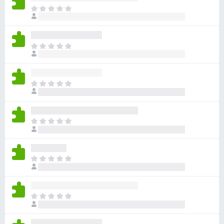
ま
だ
評
価
ま
さ
だ
れ
評
て
価
い
ま
さ
ま
だ
れ
せ
評
て
ん
価
い
ま
さ
ま
だ
れ
せ
評
て
ん
価
い
ま
さ
ま
だ
れ
せ
評
て
ん
価
い
ま
さ
ま
だ
れ
せ
評
て