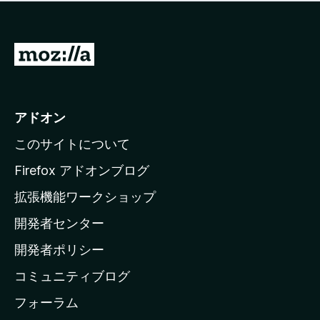
価
せ
さ
ん
れ
て
M
い
o
ま
z
せ
ん
i
アドオン
l
このサイトについて
l
a
Firefox アドオンブログ
の
拡張機能ワークショップ
ホ
開発者センター
ー
ム
開発者ポリシー
ペ
コミュニティブログ
ー
ジ
フォーラム