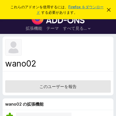
検
ログイン
これらのアドオンを使用するには、
Firefox をダウンロー
こ
索
ド
する必要があります。
の
F
お
i
知
ら
r
拡張機能
テーマ
すべて見る...
せ
e
を
閉
f
じ
o
る
x
ブ
wano02
ラ
ウ
ザ
ー
このユーザーを報告
ア
ド
オ
wano02 の拡張機能
ン