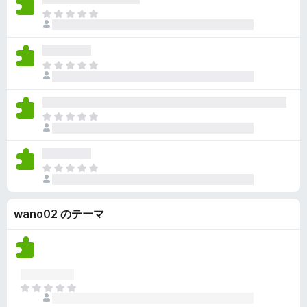
ん
価
い
ま
さ
ま
だ
れ
せ
評
て
ん
価
い
ま
さ
ま
だ
れ
せ
評
て
ん
価
い
ま
さ
ま
だ
れ
せ
評
て
ん
価
い
ま
さ
ま
だ
れ
せ
評
て
ん
wano02 のテーマ
価
い
さ
ま
れ
せ
て
ん
い
ま
ま
せ
だ