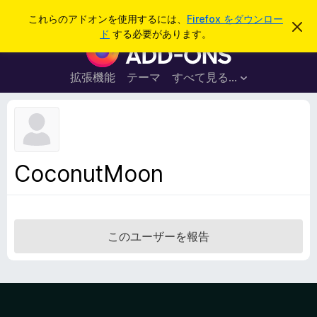
検
ログイン
これらのアドオンを使用するには、
Firefox をダウンロー
こ
索
ド
する必要があります。
の
F
お
i
知
ら
r
拡張機能
テーマ
すべて見る...
せ
e
を
閉
f
じ
o
る
x
ブ
CoconutMoon
ラ
ウ
ザ
ー
このユーザーを報告
ア
ド
オ
ン