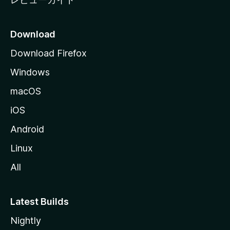
Download
Download Firefox
Windows
macOS
iOS
Android
Linux
All
Latest Builds
Nightly