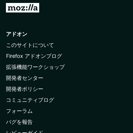
M
o
z
i
アドオン
l
このサイトについて
l
a
Firefox アドオンブログ
の
拡張機能ワークショップ
ホ
開発者センター
ー
ム
開発者ポリシー
ペ
コミュニティブログ
ー
ジ
フォーラム
へ
バグを報告
レビューガイド