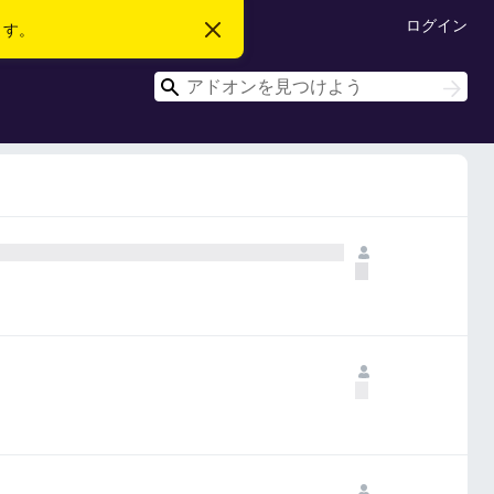
ログイン
ます。
こ
の
お
検
知
検
ら
索
索
せ
を
閉
じ
る