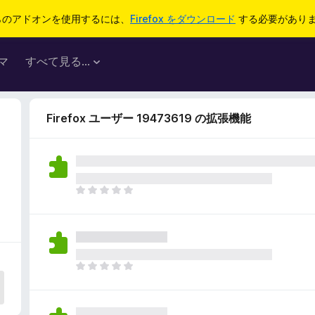
らのアドオンを使用するには、
Firefox をダウンロード
する必要があり
マ
すべて見る...
Firefox ユーザー 19473619 の拡張機能
ま
だ
評
価
さ
れ
ま
て
だ
い
評
ま
価