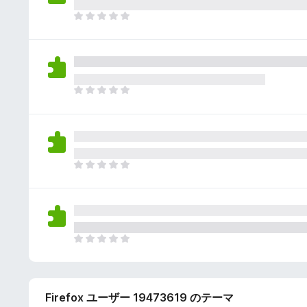
さ
ん
れ
ま
て
だ
い
評
ま
価
せ
さ
ん
れ
ま
て
だ
い
評
ま
価
せ
さ
ん
れ
ま
て
だ
い
評
ま
価
せ
さ
ん
れ
ま
て
だ
い
評
ま
価
せ
Firefox ユーザー 19473619 のテーマ
さ