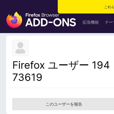
これ
F
i
拡張機能
テー
r
e
f
o
x
ブ
Firefox ユーザー 194
ラ
ウ
73619
ザ
ー
ア
ド
オ
このユーザーを報告
ン