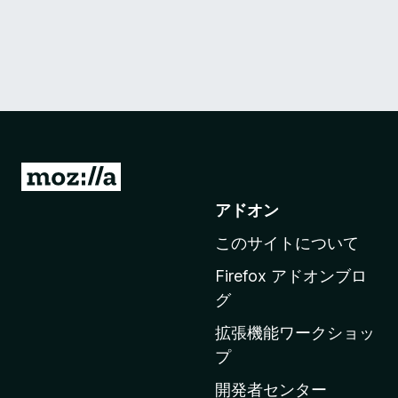
M
o
アドオン
z
このサイトについて
i
l
Firefox アドオンブロ
l
グ
a
拡張機能ワークショッ
の
プ
ホ
ー
開発者センター