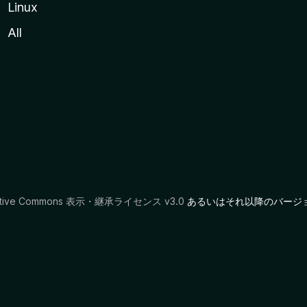
Linux
All
ative Commons 表示・継承ライセンス v3.0
あるいはそれ以降のバージ