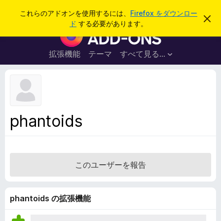
検
ログイン
これらのアドオンを使用するには、
Firefox をダウンロー
こ
索
ド
する必要があります。
の
F
お
i
知
ら
r
拡張機能
テーマ
すべて見る...
せ
e
を
閉
f
じ
o
る
x
ブ
phantoids
ラ
ウ
ザ
ー
このユーザーを報告
ア
ド
オ
phantoids の拡張機能
ン