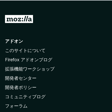
価
せ
さ
ん
れ
て
M
い
o
ま
z
せ
ん
i
アドオン
l
このサイトについて
l
a
Firefox アドオンブログ
の
拡張機能ワークショップ
ホ
開発者センター
ー
ム
開発者ポリシー
ペ
コミュニティブログ
ー
ジ
フォーラム