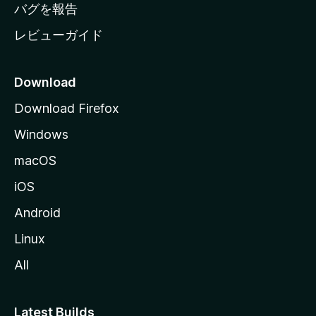
へ
バグを報告
レビューガイド
Download
Download Firefox
Windows
macOS
iOS
Android
Linux
All
Latest Builds