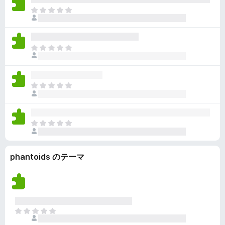
ん
価
い
ま
さ
ま
だ
れ
せ
評
て
ん
価
い
ま
さ
ま
だ
れ
せ
評
て
ん
価
い
ま
さ
ま
だ
れ
せ
評
て
ん
価
い
ま
さ
ま
だ
れ
せ
評
て
ん
phantoids のテーマ
価
い
さ
ま
れ
せ
て
ん
い
ま
ま
せ
だ