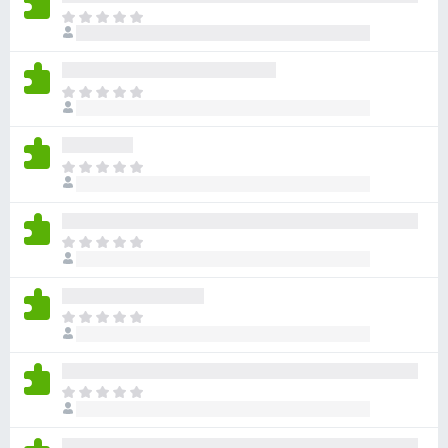
ま
だ
評
価
ま
さ
だ
れ
評
て
価
い
ま
さ
ま
だ
れ
せ
評
て
ん
価
い
ま
さ
ま
だ
れ
せ
評
て
ん
価
い
ま
さ
ま
だ
れ
せ
評
て
ん
価
い
ま
さ
ま
だ
れ
せ
評
て