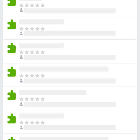
ま
だ
評
価
ま
さ
だ
れ
評
て
価
い
ま
さ
ま
だ
れ
せ
評
て
ん
価
い
ま
さ
ま
だ
れ
せ
評
て
ん
価
い
ま
さ
ま
だ
れ
せ
評
て
ん
価
い
ま
さ
ま
だ
れ
せ
評
て