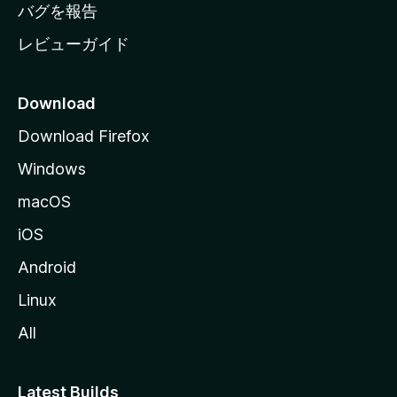
へ
バグを報告
レビューガイド
Download
Download Firefox
Windows
macOS
iOS
Android
Linux
All
Latest Builds