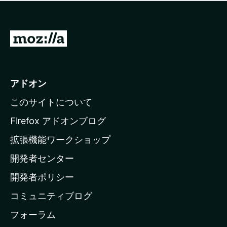
価
せ
さ
ん
れ
て
M
い
o
ま
z
せ
ん
i
アドオン
l
このサイトについて
l
a
Firefox アドオンブログ
の
拡張機能ワークショップ
ホ
開発者センター
ー
ム
開発者ポリシー
ペ
コミュニティブログ
ー
ジ
フォーラム