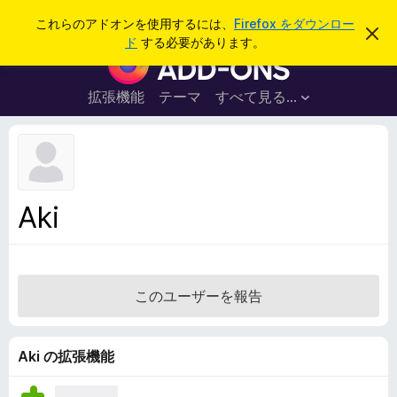
検
ログイン
これらのアドオンを使用するには、
Firefox をダウンロー
こ
索
ド
する必要があります。
の
F
お
i
知
ら
r
拡張機能
テーマ
すべて見る...
せ
e
を
閉
f
じ
o
る
x
ブ
Aki
ラ
ウ
ザ
ー
このユーザーを報告
ア
ド
オ
Aki の拡張機能
ン