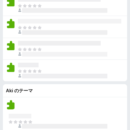
ん
価
い
ま
さ
ま
だ
れ
せ
評
て
ん
価
い
ま
さ
ま
だ
れ
せ
評
て
ん
価
い
ま
さ
ま
だ
れ
せ
評
て
ん
価
い
ま
さ
ま
だ
れ
せ
評
て
ん
Aki のテーマ
価
い
さ
ま
れ
せ
て
ん
い
ま
ま
せ
だ