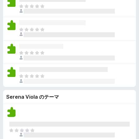
ん
価
い
ま
さ
ま
だ
れ
せ
評
て
ん
価
い
ま
さ
ま
だ
れ
せ
評
て
ん
価
い
ま
さ
ま
だ
れ
せ
評
て
ん
価
い
ま
さ
ま
だ
れ
せ
評
て
ん
Serena Viola のテーマ
価
い
さ
ま
れ
せ
て
ん
い
ま
ま
せ
だ