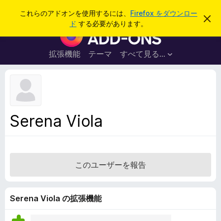
検
ログイン
これらのアドオンを使用するには、
Firefox をダウンロー
こ
索
ド
する必要があります。
の
F
お
i
知
ら
r
拡張機能
テーマ
すべて見る...
せ
e
を
閉
f
じ
o
る
x
ブ
Serena Viola
ラ
ウ
ザ
ー
このユーザーを報告
ア
ド
オ
Serena Viola の拡張機能
ン