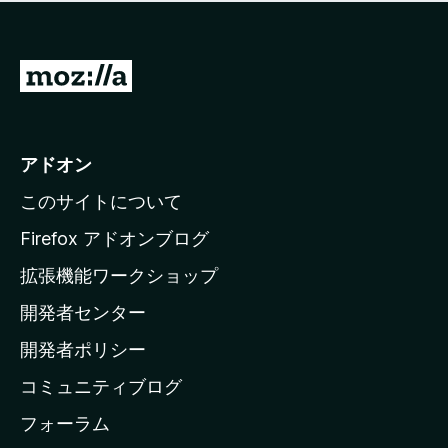
価
せ
さ
ん
れ
て
M
い
o
ま
z
せ
ん
i
アドオン
l
このサイトについて
l
a
Firefox アドオンブログ
の
拡張機能ワークショップ
ホ
開発者センター
ー
ム
開発者ポリシー
ペ
コミュニティブログ
ー
ジ
フォーラム