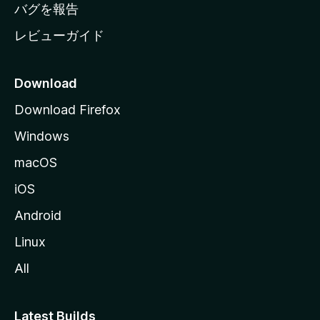
へ
バグを報告
レビューガイド
Download
Download Firefox
Windows
macOS
iOS
Android
Linux
All
Latest Builds