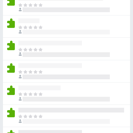
ま
だ
評
価
ま
さ
だ
れ
評
て
価
い
ま
さ
ま
だ
れ
せ
評
て
ん
価
い
ま
さ
ま
だ
れ
せ
評
て
ん
価
い
ま
さ
ま
だ
れ
せ
評
て
ん
価
い
ま
さ
ま
だ
れ
せ
評
て