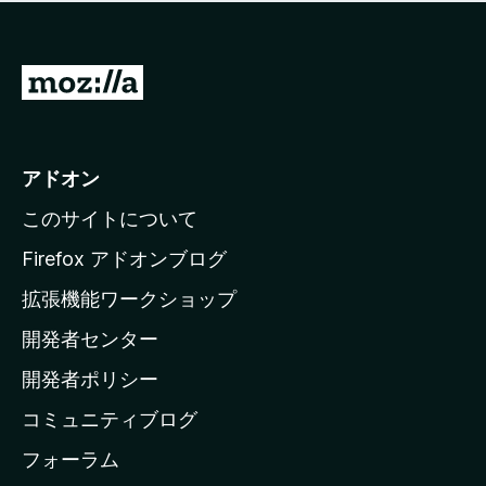
価
せ
さ
ん
れ
て
M
い
o
ま
z
せ
ん
i
アドオン
l
このサイトについて
l
a
Firefox アドオンブログ
の
拡張機能ワークショップ
ホ
開発者センター
ー
ム
開発者ポリシー
ペ
コミュニティブログ
ー
ジ
フォーラム