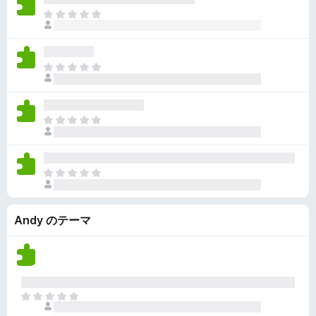
ん
価
い
ま
さ
ま
だ
れ
せ
評
て
ん
価
い
ま
さ
ま
だ
れ
せ
評
て
ん
価
い
ま
さ
ま
だ
れ
せ
評
て
ん
価
い
ま
さ
ま
だ
れ
せ
評
て
ん
Andy のテーマ
価
い
さ
ま
れ
せ
て
ん
い
ま
ま
せ
だ