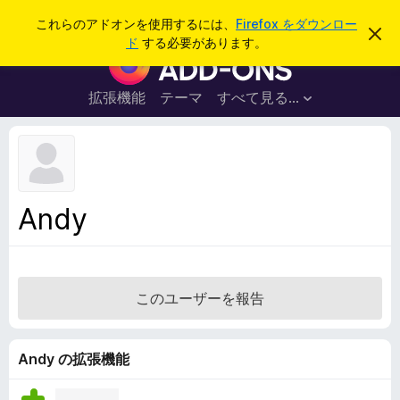
検
ログイン
これらのアドオンを使用するには、
Firefox をダウンロー
こ
索
ド
する必要があります。
の
F
お
i
知
ら
r
拡張機能
テーマ
すべて見る...
せ
e
を
閉
f
じ
o
る
x
ブ
Andy
ラ
ウ
ザ
ー
このユーザーを報告
ア
ド
オ
Andy の拡張機能
ン