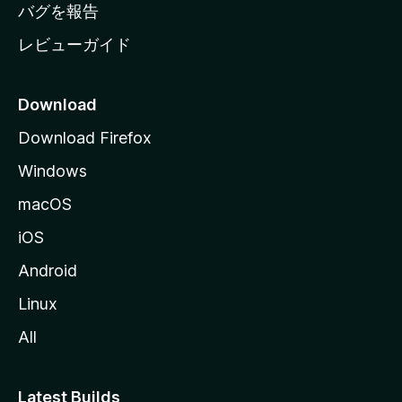
へ
バグを報告
レビューガイド
Download
Download Firefox
Windows
macOS
iOS
Android
Linux
All
Latest Builds