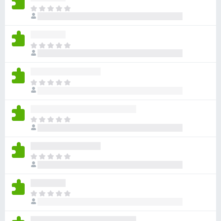
ま
だ
評
価
ま
さ
だ
れ
評
て
価
い
ま
さ
ま
だ
れ
せ
評
て
ん
価
い
ま
さ
ま
だ
れ
せ
評
て
ん
価
い
ま
さ
ま
だ
れ
せ
評
て
ん
価
い
ま
さ
ま
だ
れ
せ
評
て