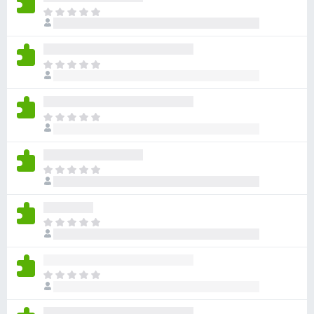
ま
だ
評
価
ま
さ
だ
れ
評
て
価
い
ま
さ
ま
だ
れ
せ
評
て
ん
価
い
ま
さ
ま
だ
れ
せ
評
て
ん
価
い
ま
さ
ま
だ
れ
せ
評
て
ん
価
い
ま
さ
ま
だ
れ
せ
評
て