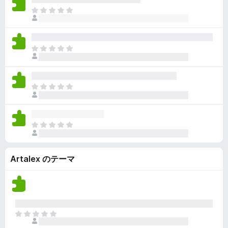
ん
価
い
ま
さ
ま
だ
れ
せ
評
て
ん
価
い
ま
さ
ま
だ
れ
せ
評
て
ん
価
い
ま
さ
ま
だ
れ
せ
評
て
ん
価
い
ま
さ
ま
だ
れ
せ
評
て
ん
Artalex のテーマ
価
い
さ
ま
れ
せ
て
ん
い
ま
ま
せ
だ