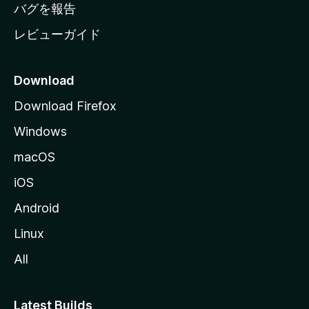
へ
バグを報告
レビューガイド
Download
Download Firefox
Windows
macOS
iOS
Android
Linux
All
Latest Builds