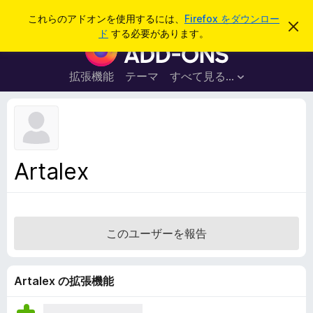
検
ログイン
これらのアドオンを使用するには、
Firefox をダウンロー
こ
索
ド
する必要があります。
の
F
お
i
知
ら
r
拡張機能
テーマ
すべて見る...
せ
e
を
閉
f
じ
o
る
x
ブ
Artalex
ラ
ウ
ザ
ー
このユーザーを報告
ア
ド
オ
Artalex の拡張機能
ン