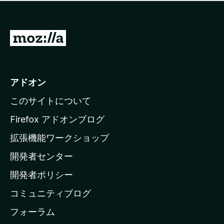
価
せ
さ
ん
れ
て
M
い
o
ま
z
せ
ん
i
アドオン
l
このサイトについて
l
a
Firefox アドオンブログ
の
拡張機能ワークショップ
ホ
開発者センター
ー
ム
開発者ポリシー
ペ
コミュニティブログ
ー
ジ
フォーラム