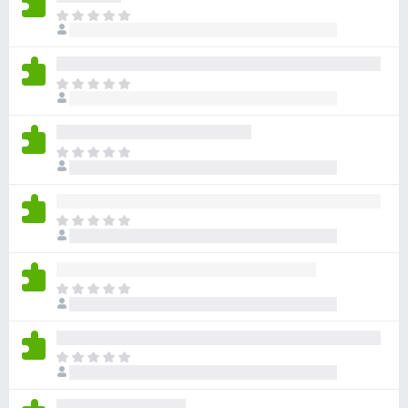
ま
だ
評
価
ま
さ
だ
れ
評
て
価
い
ま
さ
ま
だ
れ
せ
評
て
ん
価
い
ま
さ
ま
だ
れ
せ
評
て
ん
価
い
ま
さ
ま
だ
れ
せ
評
て
ん
価
い
ま
さ
ま
だ
れ
せ
評
て