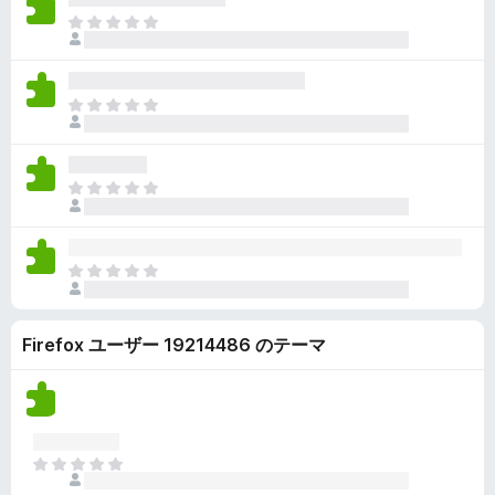
ん
価
い
ま
さ
ま
だ
れ
せ
評
て
ん
価
い
ま
さ
ま
だ
れ
せ
評
て
ん
価
い
ま
さ
ま
だ
れ
せ
評
て
ん
価
い
ま
さ
ま
だ
れ
せ
評
て
ん
Firefox ユーザー 19214486 のテーマ
価
い
さ
ま
れ
せ
て
ん
い
ま
ま
せ
だ