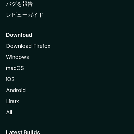
へ
バグを報告
レビューガイド
Download
Download Firefox
Windows
macOS
iOS
Android
Linux
All
Latest Builds