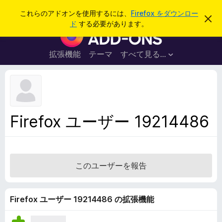
検
ログイン
これらのアドオンを使用するには、
Firefox をダウンロー
こ
索
ド
する必要があります。
の
F
お
i
知
ら
r
拡張機能
テーマ
すべて見る...
せ
e
を
閉
f
じ
o
る
x
ブ
Firefox ユーザー 19214486
ラ
ウ
ザ
ー
このユーザーを報告
ア
ド
オ
Firefox ユーザー 19214486 の拡張機能
ン