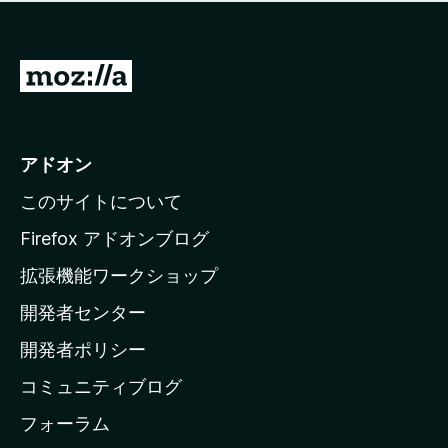
価
せ
さ
ん
れ
て
M
い
o
ま
z
せ
ん
i
アドオン
l
このサイトについて
l
a
Firefox アドオンブログ
の
拡張機能ワークショップ
ホ
開発者センター
ー
ム
開発者ポリシー
ペ
コミュニティブログ
ー
ジ
フォーラム