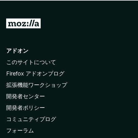
価
せ
さ
ん
れ
て
M
い
o
ま
z
せ
ん
i
アドオン
l
このサイトについて
l
a
Firefox アドオンブログ
の
拡張機能ワークショップ
ホ
開発者センター
ー
ム
開発者ポリシー
ペ
コミュニティブログ
ー
ジ
フォーラム