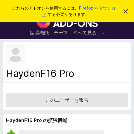
検
ログイン
これらのアドオンを使用するには、
Firefox をダウンロー
こ
索
ド
する必要があります。
の
F
お
i
知
ら
r
拡張機能
テーマ
すべて見る...
せ
e
を
閉
f
じ
o
る
x
ブ
HaydenF16 Pro
ラ
ウ
ザ
ー
このユーザーを報告
ア
ド
オ
HaydenF16 Pro の拡張機能
ン