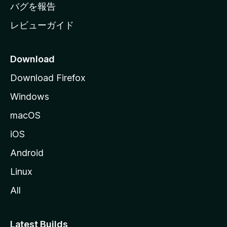
へ
バグを報告
レビューガイド
Download
Download Firefox
Windows
macOS
iOS
Android
Linux
All
Latest Builds