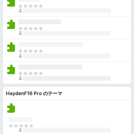
ん
価
い
ま
さ
ま
だ
れ
せ
評
て
ん
価
い
ま
さ
ま
だ
れ
せ
評
て
ん
価
い
ま
さ
ま
だ
れ
せ
評
て
ん
価
い
ま
さ
ま
だ
れ
せ
評
て
ん
HaydenF16 Pro のテーマ
価
い
さ
ま
れ
せ
て
ん
い
ま
ま
せ
だ