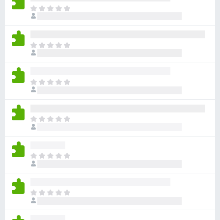
ま
だ
評
価
ま
さ
だ
れ
評
て
価
い
ま
さ
ま
だ
れ
せ
評
て
ん
価
い
ま
さ
ま
だ
れ
せ
評
て
ん
価
い
ま
さ
ま
だ
れ
せ
評
て
ん
価
い
ま
さ
ま
だ
れ
せ
評
て