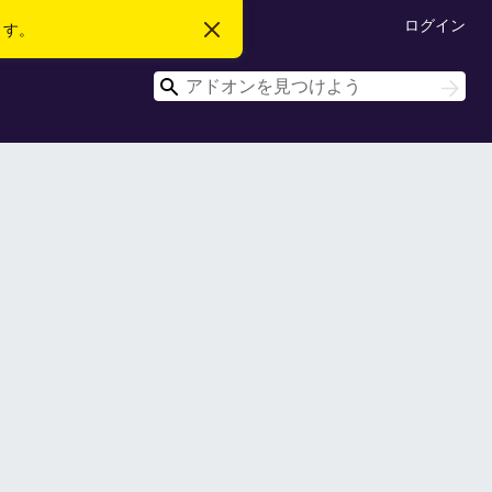
ログイン
ます。
こ
の
お
検
知
検
ら
索
索
せ
を
閉
じ
る