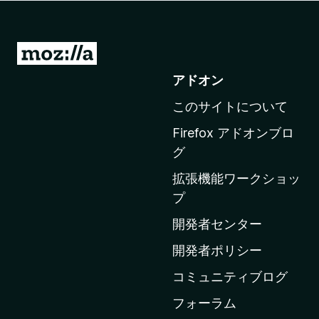
M
o
アドオン
z
このサイトについて
i
l
Firefox アドオンブロ
l
グ
a
拡張機能ワークショッ
の
プ
ホ
ー
開発者センター
ム
開発者ポリシー
ペ
コミュニティブログ
ー
ジ
フォーラム