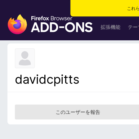
これ
F
i
拡張機能
テー
r
e
f
o
x
ブ
davidcpitts
ラ
ウ
ザ
ー
ア
このユーザーを報告
ド
オ
ン