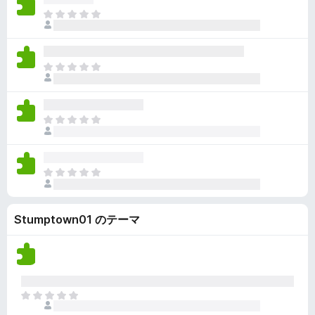
ん
価
い
ま
さ
ま
だ
れ
せ
評
て
ん
価
い
ま
さ
ま
だ
れ
せ
評
て
ん
価
い
ま
さ
ま
だ
れ
せ
評
て
ん
価
い
ま
さ
ま
だ
れ
せ
評
て
ん
Stumptown01 のテーマ
価
い
さ
ま
れ
せ
て
ん
い
ま
ま
せ
だ