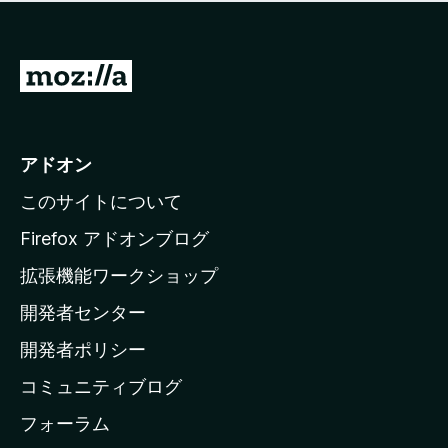
価
せ
さ
ん
れ
て
M
い
o
ま
z
せ
ん
i
アドオン
l
このサイトについて
l
a
Firefox アドオンブログ
の
拡張機能ワークショップ
ホ
開発者センター
ー
ム
開発者ポリシー
ペ
コミュニティブログ
ー
ジ
フォーラム