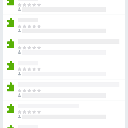
ま
だ
評
価
ま
さ
だ
れ
評
て
価
い
ま
さ
ま
だ
れ
せ
評
て
ん
価
い
ま
さ
ま
だ
れ
せ
評
て
ん
価
い
ま
さ
ま
だ
れ
せ
評
て
ん
価
い
ま
さ
ま
だ
れ
せ
評
て