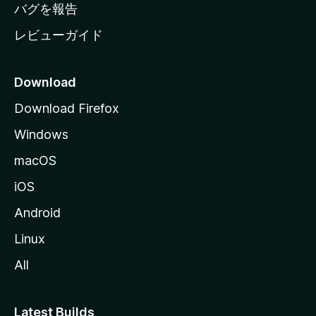
へ
バグを報告
レビューガイド
Download
Download Firefox
Windows
macOS
iOS
Android
Linux
All
Latest Builds