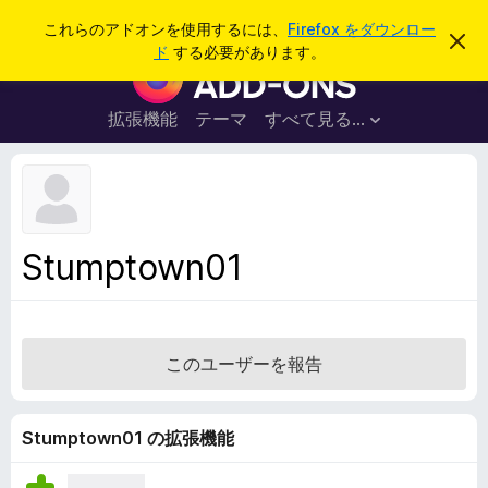
検
ログイン
これらのアドオンを使用するには、
Firefox をダウンロー
こ
索
ド
する必要があります。
の
F
お
i
知
ら
r
拡張機能
テーマ
すべて見る...
せ
e
を
閉
f
じ
o
る
x
ブ
Stumptown01
ラ
ウ
ザ
ー
このユーザーを報告
ア
ド
オ
Stumptown01 の拡張機能
ン