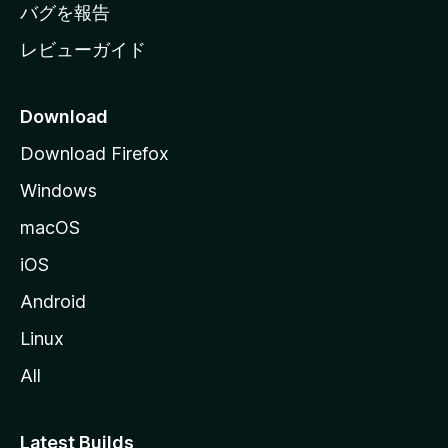
へ
バグを報告
レビューガイド
Download
Download Firefox
Windows
macOS
iOS
Android
Linux
All
Latest Builds