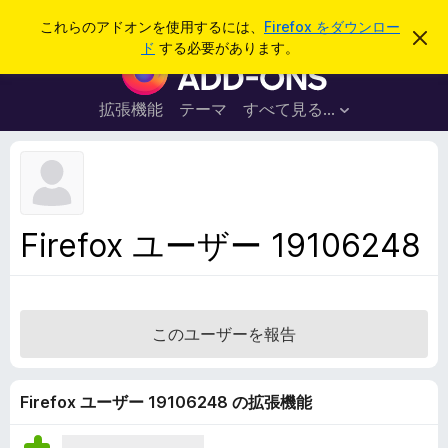
検
ログイン
これらのアドオンを使用するには、
Firefox をダウンロー
こ
索
ド
する必要があります。
の
F
お
i
知
ら
r
拡張機能
テーマ
すべて見る...
せ
e
を
閉
f
じ
o
る
x
ブ
Firefox ユーザー 19106248
ラ
ウ
ザ
ー
このユーザーを報告
ア
ド
オ
Firefox ユーザー 19106248 の拡張機能
ン