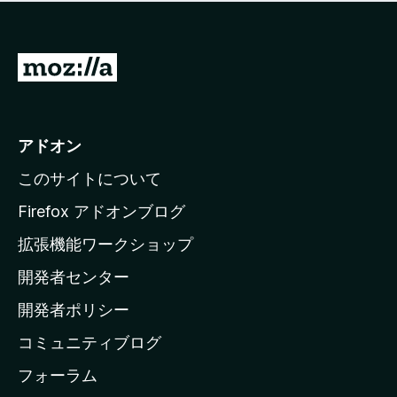
価
せ
さ
ん
れ
て
M
い
o
ま
z
せ
ん
i
アドオン
l
このサイトについて
l
a
Firefox アドオンブログ
の
拡張機能ワークショップ
ホ
開発者センター
ー
ム
開発者ポリシー
ペ
コミュニティブログ
ー
ジ
フォーラム