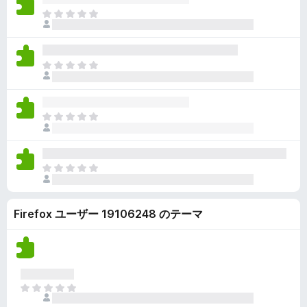
ん
価
い
ま
さ
ま
だ
れ
せ
評
て
ん
価
い
ま
さ
ま
だ
れ
せ
評
て
ん
価
い
ま
さ
ま
だ
れ
せ
評
て
ん
価
い
ま
さ
ま
だ
れ
せ
評
て
ん
Firefox ユーザー 19106248 のテーマ
価
い
さ
ま
れ
せ
て
ん
い
ま
ま
せ
だ