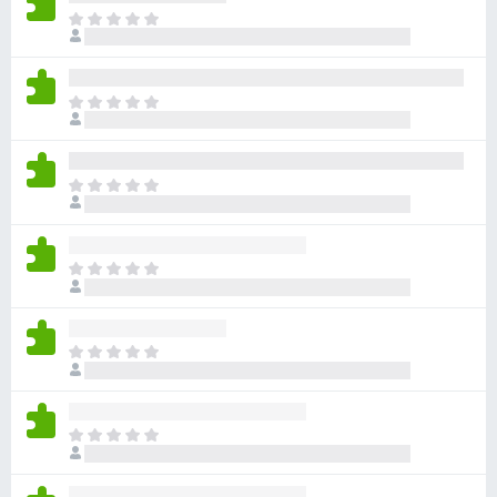
ま
だ
評
価
ま
さ
だ
れ
評
て
価
い
ま
さ
ま
だ
れ
せ
評
て
ん
価
い
ま
さ
ま
だ
れ
せ
評
て
ん
価
い
ま
さ
ま
だ
れ
せ
評
て
ん
価
い
ま
さ
ま
だ
れ
せ
評
て