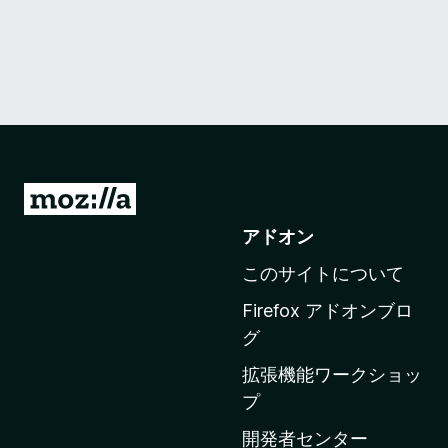
M
o
アドオン
z
このサイトについて
i
l
Firefox アドオンブロ
l
グ
a
拡張機能ワークショッ
の
プ
ホ
ー
開発者センター