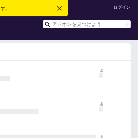
ログイン
ます。
こ
の
お
検
知
検
ら
索
索
せ
を
閉
じ
る