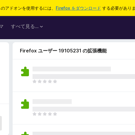
らのアドオンを使用するには、
Firefox をダウンロード
する必要があり
マ
すべて見る...
Firefox ユーザー 19105231 の拡張機能
0
ま
だ
評
価
さ
れ
ま
て
だ
い
評
ま
価