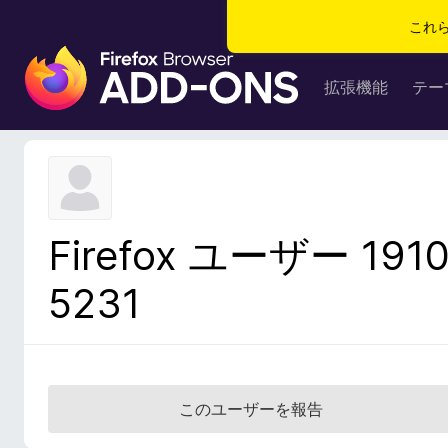
これ
F
i
拡張機能
テー
r
e
f
o
x
ブ
Firefox ユーザー 191
ラ
ウ
5231
ザ
ー
ア
ド
オ
このユーザーを報告
ン