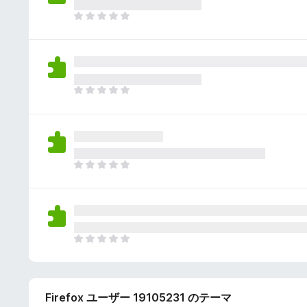
さ
ん
れ
ま
て
だ
い
評
ま
価
せ
さ
ん
れ
ま
て
だ
い
評
ま
価
せ
さ
ん
れ
ま
て
だ
い
評
ま
価
せ
さ
ん
れ
ま
て
だ
い
評
ま
価
せ
Firefox ユーザー 19105231 のテーマ
さ