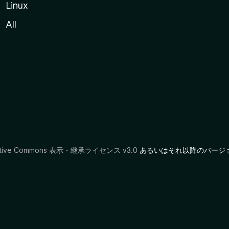
Linux
All
ative Commons 表示・継承ライセンス v3.0
あるいはそれ以降のバージ