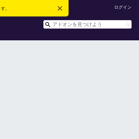
ログイン
ます。
こ
の
お
検
知
検
ら
索
索
せ
を
閉
じ
る