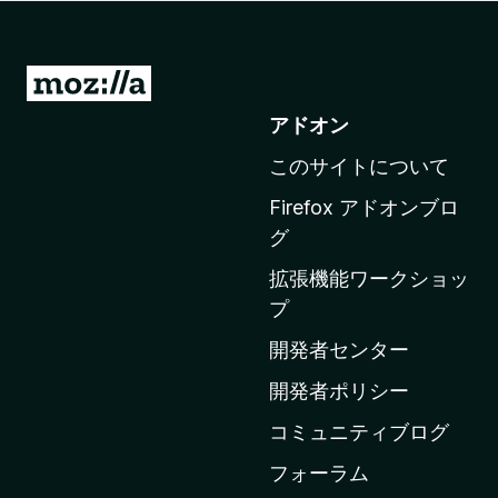
M
o
アドオン
z
このサイトについて
i
l
Firefox アドオンブロ
l
グ
a
拡張機能ワークショッ
の
プ
ホ
ー
開発者センター
ム
開発者ポリシー
ペ
コミュニティブログ
ー
ジ
フォーラム