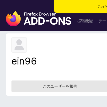
これ
F
i
拡張機能
テー
r
e
f
o
x
ブ
ein96
ラ
ウ
ザ
ー
ア
このユーザーを報告
ド
オ
ン