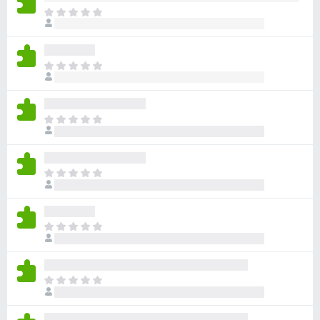
ま
だ
評
価
ま
さ
だ
れ
評
て
価
い
ま
さ
ま
だ
れ
せ
評
て
ん
価
い
ま
さ
ま
だ
れ
せ
評
て
ん
価
い
ま
さ
ま
だ
れ
せ
評
て
ん
価
い
ま
さ
ま
だ
れ
せ
評
て