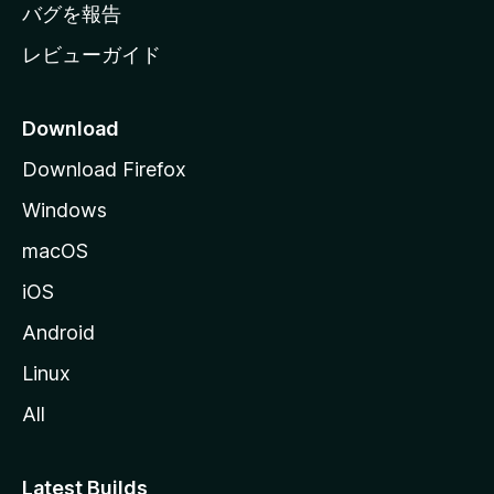
へ
バグを報告
レビューガイド
Download
Download Firefox
Windows
macOS
iOS
Android
Linux
All
Latest Builds