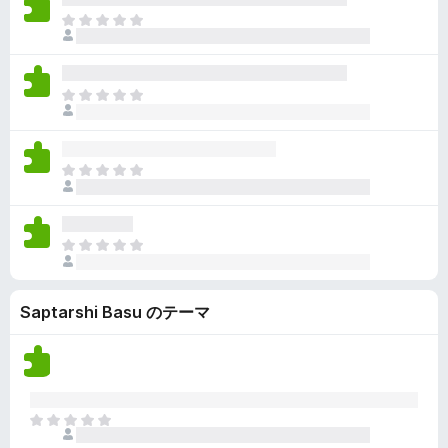
ん
価
い
ま
さ
ま
だ
れ
せ
評
て
ん
価
い
ま
さ
ま
だ
れ
せ
評
て
ん
価
い
ま
さ
ま
だ
れ
せ
評
て
ん
価
い
ま
さ
ま
だ
れ
せ
評
て
ん
Saptarshi Basu のテーマ
価
い
さ
ま
れ
せ
て
ん
い
ま
ま
せ
だ