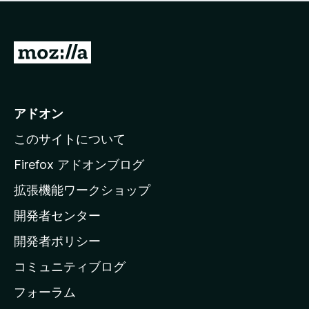
価
せ
さ
ん
れ
て
M
い
o
ま
z
せ
ん
i
アドオン
l
このサイトについて
l
a
Firefox アドオンブログ
の
拡張機能ワークショップ
ホ
開発者センター
ー
ム
開発者ポリシー
ペ
コミュニティブログ
ー
ジ
フォーラム