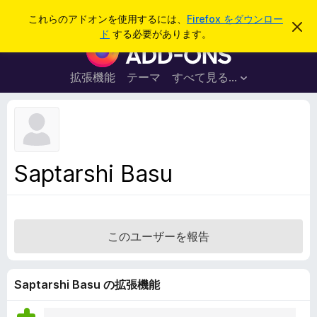
検
ログイン
これらのアドオンを使用するには、
Firefox をダウンロー
こ
索
ド
する必要があります。
の
F
お
i
知
ら
r
拡張機能
テーマ
すべて見る...
せ
e
を
閉
f
じ
o
る
x
ブ
Saptarshi Basu
ラ
ウ
ザ
ー
このユーザーを報告
ア
ド
オ
Saptarshi Basu の拡張機能
ン