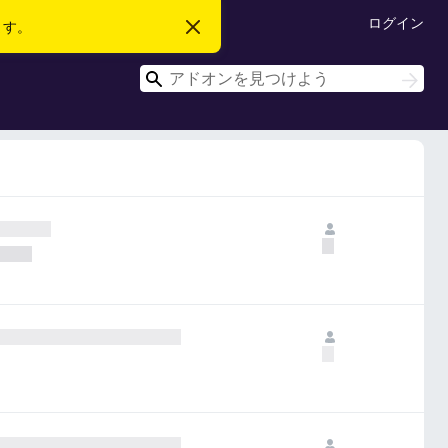
ログイン
ます。
こ
の
お
検
知
検
ら
索
索
せ
を
閉
じ
る