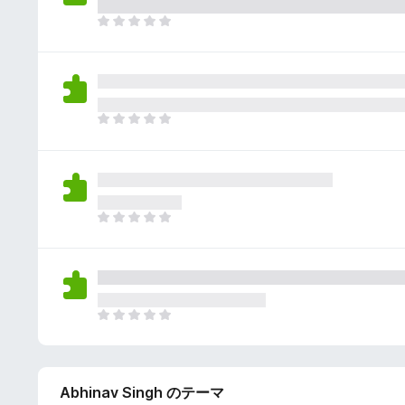
さ
ん
れ
ま
て
だ
い
評
ま
価
せ
さ
ん
れ
ま
て
だ
い
評
ま
価
せ
さ
ん
れ
ま
て
だ
い
評
ま
価
せ
さ
ん
れ
ま
て
だ
い
評
ま
価
せ
Abhinav Singh のテーマ
さ