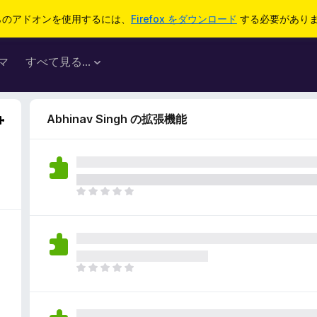
らのアドオンを使用するには、
Firefox をダウンロード
する必要があり
マ
すべて見る...
Abhinav Singh の拡張機能
ま
だ
評
価
さ
れ
ま
て
だ
い
評
ま
価