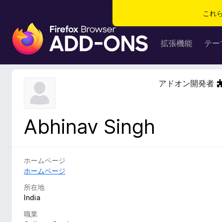
これ
F
i
拡張機能
テー
r
e
f
アドオン開発者
o
x
ブ
Abhinav Singh
ラ
ウ
ザ
ー
ホームページ
ア
ホームページ
ド
所在地
オ
India
ン
職業