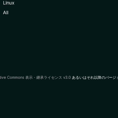
Linux
All
ative Commons 表示・継承ライセンス v3.0
あるいはそれ以降のバージ