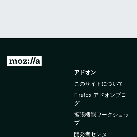
M
o
アドオン
z
このサイトについて
i
l
Firefox アドオンブロ
l
グ
a
拡張機能ワークショッ
の
プ
ホ
ー
開発者センター