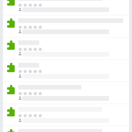
ま
だ
評
価
ま
さ
だ
れ
評
て
価
い
ま
さ
ま
だ
れ
せ
評
て
ん
価
い
ま
さ
ま
だ
れ
せ
評
て
ん
価
い
ま
さ
ま
だ
れ
せ
評
て
ん
価
い
ま
さ
ま
だ
れ
せ
評
て