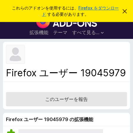
検
ログイン
これらのアドオンを使用するには、
Firefox をダウンロー
こ
索
ド
する必要があります。
の
F
お
i
知
ら
r
拡張機能
テーマ
すべて見る...
せ
e
を
閉
f
じ
o
る
x
ブ
Firefox ユーザー 19045979
ラ
ウ
ザ
ー
このユーザーを報告
ア
ド
オ
Firefox ユーザー 19045979 の拡張機能
ン