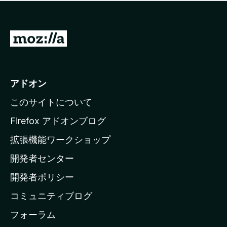
価
せ
さ
ん
れ
て
M
い
o
ま
z
せ
ん
i
アドオン
l
このサイトについて
l
a
Firefox アドオンブログ
の
拡張機能ワークショップ
ホ
開発者センター
ー
ム
開発者ポリシー
ペ
コミュニティブログ
ー
ジ
フォーラム