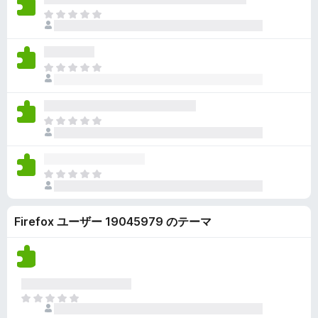
ん
価
い
ま
さ
ま
だ
れ
せ
評
て
ん
価
い
ま
さ
ま
だ
れ
せ
評
て
ん
価
い
ま
さ
ま
だ
れ
せ
評
て
ん
価
い
ま
さ
ま
だ
れ
せ
評
て
ん
Firefox ユーザー 19045979 のテーマ
価
い
さ
ま
れ
せ
て
ん
い
ま
ま
せ
だ