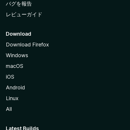
へ
バグを報告
レビューガイド
Download
Download Firefox
Windows
macOS
iOS
Android
Linux
All
Latest Builds