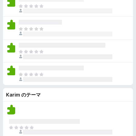
ん
価
い
ま
さ
ま
だ
れ
せ
評
て
ん
価
い
ま
さ
ま
だ
れ
せ
評
て
ん
価
い
ま
さ
ま
だ
れ
せ
評
て
ん
価
い
ま
さ
ま
だ
れ
せ
評
て
ん
Karim のテーマ
価
い
さ
ま
れ
せ
て
ん
い
ま
ま
せ
だ