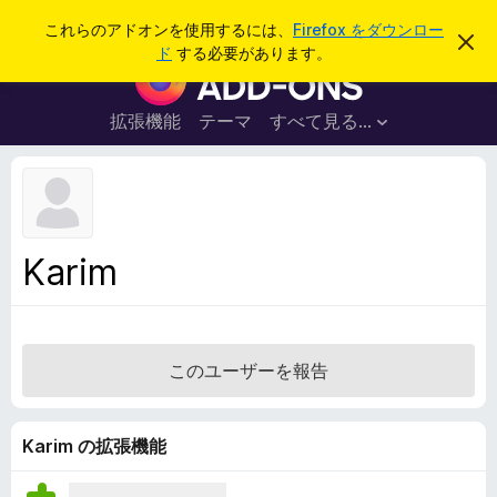
検
ログイン
これらのアドオンを使用するには、
Firefox をダウンロー
こ
索
ド
する必要があります。
の
F
お
i
知
ら
r
拡張機能
テーマ
すべて見る...
せ
e
を
閉
f
じ
o
る
x
ブ
Karim
ラ
ウ
ザ
ー
このユーザーを報告
ア
ド
オ
Karim の拡張機能
ン