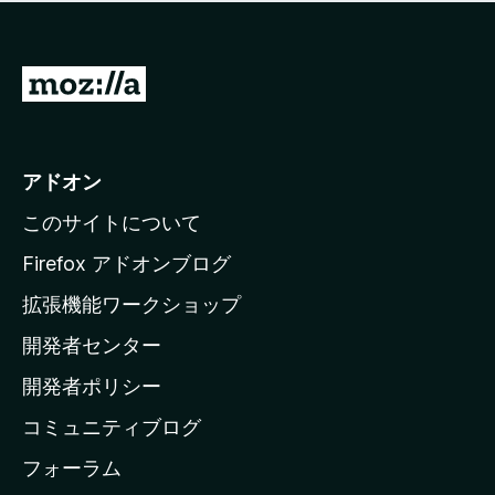
価
せ
さ
ん
れ
て
M
い
o
ま
z
せ
ん
i
アドオン
l
このサイトについて
l
a
Firefox アドオンブログ
の
拡張機能ワークショップ
ホ
開発者センター
ー
ム
開発者ポリシー
ペ
コミュニティブログ
ー
ジ
フォーラム