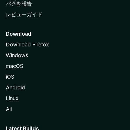
へ
バグを報告
レビューガイド
Download
Download Firefox
Windows
macOS
iOS
Android
Linux
All
Latest Builds