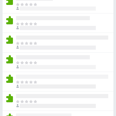
ま
だ
評
価
ま
さ
だ
れ
評
て
価
い
ま
さ
ま
だ
れ
せ
評
て
ん
価
い
ま
さ
ま
だ
れ
せ
評
て
ん
価
い
ま
さ
ま
だ
れ
せ
評
て
ん
価
い
ま
さ
ま
だ
れ
せ
評
て