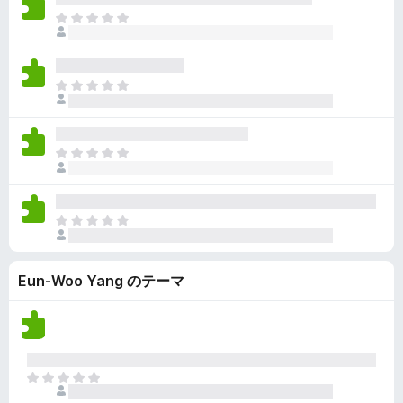
ん
価
い
ま
さ
ま
だ
れ
せ
評
て
ん
価
い
ま
さ
ま
だ
れ
せ
評
て
ん
価
い
ま
さ
ま
だ
れ
せ
評
て
ん
価
い
ま
さ
ま
だ
れ
せ
評
て
ん
Eun-Woo Yang のテーマ
価
い
さ
ま
れ
せ
て
ん
い
ま
ま
せ
だ