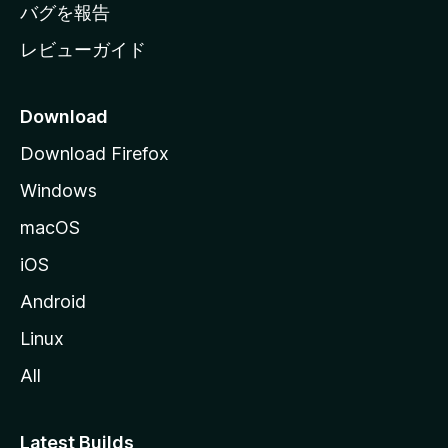
へ
バグを報告
レビューガイド
Download
Download Firefox
Windows
macOS
iOS
Android
Linux
All
Latest Builds