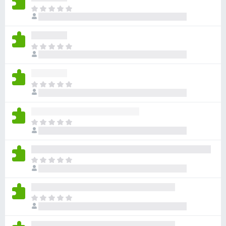
ま
だ
評
価
ま
さ
だ
れ
評
て
価
い
ま
さ
ま
だ
れ
せ
評
て
ん
価
い
ま
さ
ま
だ
れ
せ
評
て
ん
価
い
ま
さ
ま
だ
れ
せ
評
て
ん
価
い
ま
さ
ま
だ
れ
せ
評
て