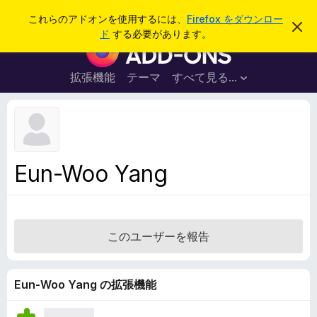
検
ログイン
これらのアドオンを使用するには、
Firefox をダウンロー
こ
索
ド
する必要があります。
の
F
お
i
知
ら
r
拡張機能
テーマ
すべて見る...
せ
e
を
閉
f
じ
o
る
x
ブ
Eun-Woo Yang
ラ
ウ
ザ
ー
このユーザーを報告
ア
ド
オ
Eun-Woo Yang の拡張機能
ン