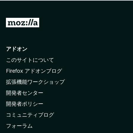
価
せ
さ
ん
れ
て
M
い
o
ま
z
せ
ん
i
アドオン
l
このサイトについて
l
a
Firefox アドオンブログ
の
拡張機能ワークショップ
ホ
開発者センター
ー
ム
開発者ポリシー
ペ
コミュニティブログ
ー
ジ
フォーラム