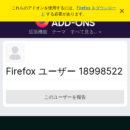
検
ログイン
これらのアドオンを使用するには、
Firefox をダウンロー
こ
索
ド
する必要があります。
の
F
お
i
知
ら
r
拡張機能
テーマ
すべて見る...
せ
e
を
閉
f
じ
o
る
x
ブ
Firefox ユーザー 18998522
ラ
ウ
ザ
ー
このユーザーを報告
ア
ド
オ
ン