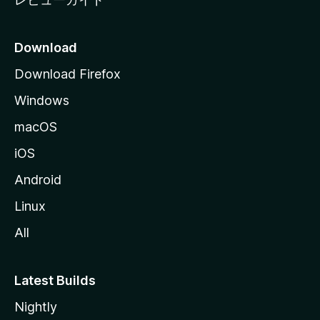
Download
Download Firefox
Windows
macOS
iOS
Android
Linux
All
Latest Builds
Nightly