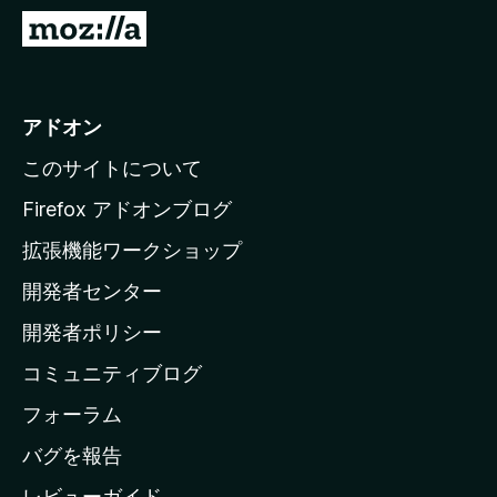
M
o
z
i
アドオン
l
このサイトについて
l
a
Firefox アドオンブログ
の
拡張機能ワークショップ
ホ
開発者センター
ー
ム
開発者ポリシー
ペ
コミュニティブログ
ー
ジ
フォーラム
へ
バグを報告
レビューガイド