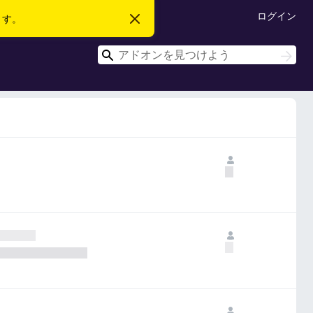
ログイン
ます。
こ
の
お
検
知
検
ら
索
索
せ
を
閉
じ
る