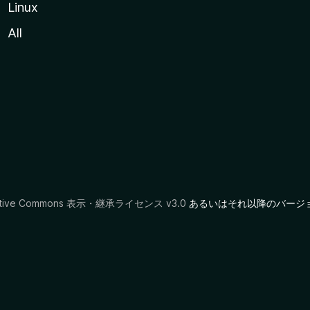
Linux
All
ative Commons 表示・継承ライセンス v3.0
あるいはそれ以降のバージ