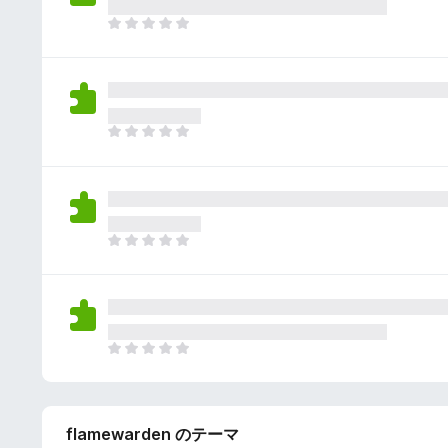
さ
ん
れ
ま
て
だ
い
評
ま
価
せ
さ
ん
れ
ま
て
だ
い
評
ま
価
せ
さ
ん
れ
ま
て
だ
い
評
ま
価
せ
さ
ん
れ
ま
て
だ
い
評
ま
価
せ
flamewarden のテーマ
さ