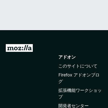
M
o
アドオン
z
このサイトについて
i
l
Firefox アドオンブロ
l
グ
a
拡張機能ワークショッ
の
プ
ホ
ー
開発者センター