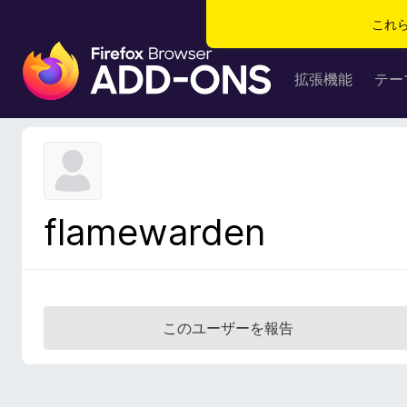
これ
F
i
拡張機能
テー
r
e
f
o
x
ブ
flamewarden
ラ
ウ
ザ
ー
ア
このユーザーを報告
ド
オ
ン