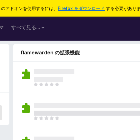
らのアドオンを使用するには、
Firefox をダウンロード
する必要があり
マ
すべて見る...
flamewarden の拡張機能
ま
だ
評
価
さ
れ
ま
て
だ
い
評
ま
価