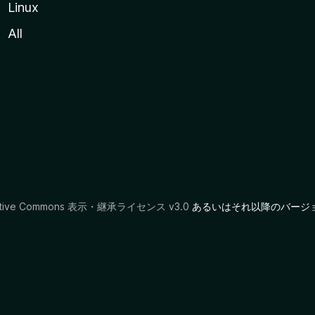
Linux
All
ative Commons 表示・継承ライセンス v3.0
あるいはそれ以降のバージ