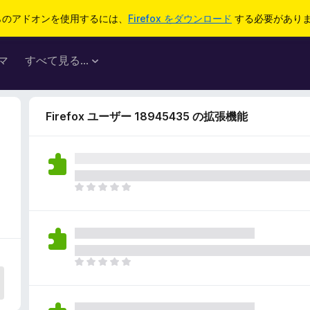
らのアドオンを使用するには、
Firefox をダウンロード
する必要があり
マ
すべて見る...
Firefox ユーザー 18945435 の拡張機能
ま
だ
評
価
さ
れ
ま
て
だ
い
評
ま
価