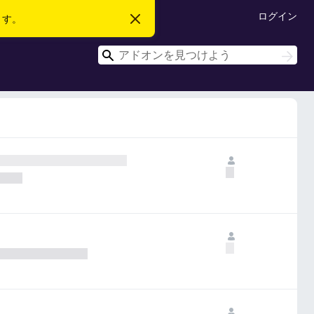
ログイン
ます。
こ
の
お
検
知
検
ら
索
索
せ
を
閉
じ
る