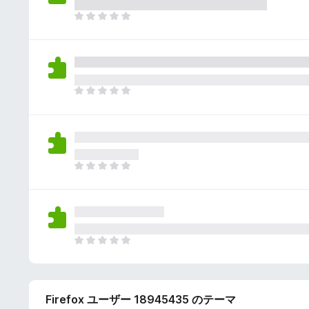
さ
ん
れ
ま
て
だ
い
評
ま
価
せ
さ
ん
れ
ま
て
だ
い
評
ま
価
せ
さ
ん
れ
ま
て
だ
い
評
ま
価
せ
さ
ん
れ
ま
て
だ
い
評
ま
価
せ
Firefox ユーザー 18945435 のテーマ
さ