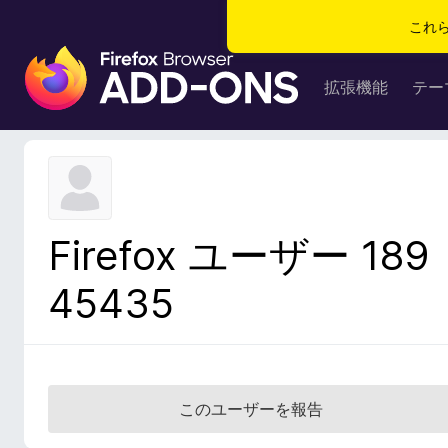
これ
F
i
拡張機能
テー
r
e
f
o
x
ブ
Firefox ユーザー 189
ラ
ウ
45435
ザ
ー
ア
ド
オ
このユーザーを報告
ン