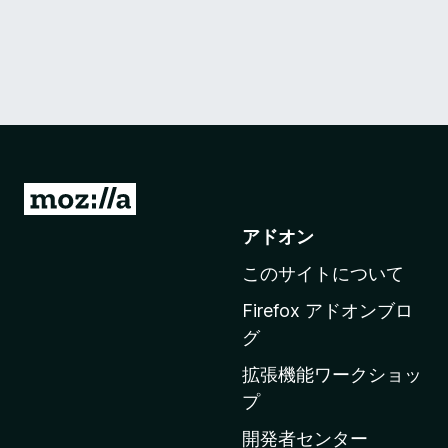
M
o
アドオン
z
このサイトについて
i
l
Firefox アドオンブロ
l
グ
a
拡張機能ワークショッ
の
プ
ホ
ー
開発者センター