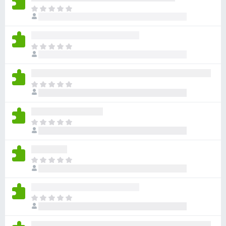
ま
だ
評
価
ま
さ
だ
れ
評
て
価
い
ま
さ
ま
だ
れ
せ
評
て
ん
価
い
ま
さ
ま
だ
れ
せ
評
て
ん
価
い
ま
さ
ま
だ
れ
せ
評
て
ん
価
い
ま
さ
ま
だ
れ
せ
評
て