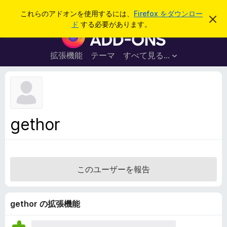
検
ログイン
これらのアドオンを使用するには、
Firefox をダウンロー
こ
索
ド
する必要があります。
の
F
お
i
知
ら
r
拡張機能
テーマ
すべて見る...
せ
e
を
閉
f
じ
o
る
x
ブ
gethor
ラ
ウ
ザ
ー
このユーザーを報告
ア
ド
オ
gethor の拡張機能
ン