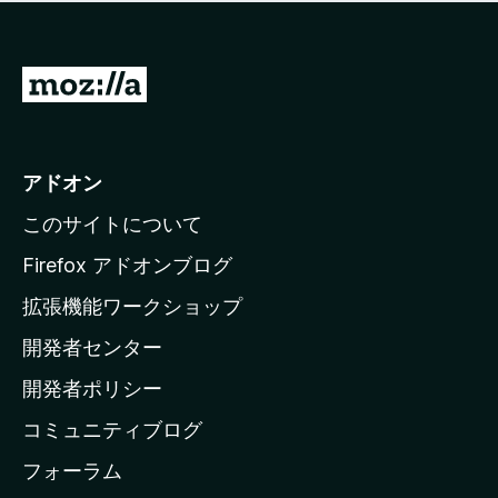
価
せ
さ
ん
れ
て
M
い
o
ま
z
せ
ん
i
アドオン
l
このサイトについて
l
a
Firefox アドオンブログ
の
拡張機能ワークショップ
ホ
開発者センター
ー
ム
開発者ポリシー
ペ
コミュニティブログ
ー
ジ
フォーラム