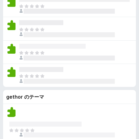
ん
価
い
ま
さ
ま
だ
れ
せ
評
て
ん
価
い
ま
さ
ま
だ
れ
せ
評
て
ん
価
い
ま
さ
ま
だ
れ
せ
評
て
ん
価
い
ま
さ
ま
だ
れ
せ
評
て
ん
gethor のテーマ
価
い
さ
ま
れ
せ
て
ん
い
ま
ま
せ
だ