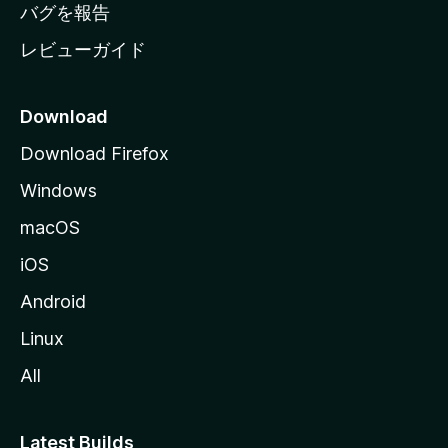
へ
バグを報告
レビューガイド
Download
Download Firefox
Windows
macOS
iOS
Android
Linux
All
Latest Builds