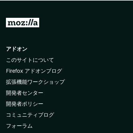
価
せ
さ
ん
れ
て
M
い
o
ま
z
せ
ん
i
アドオン
l
このサイトについて
l
a
Firefox アドオンブログ
の
拡張機能ワークショップ
ホ
開発者センター
ー
ム
開発者ポリシー
ペ
コミュニティブログ
ー
ジ
フォーラム