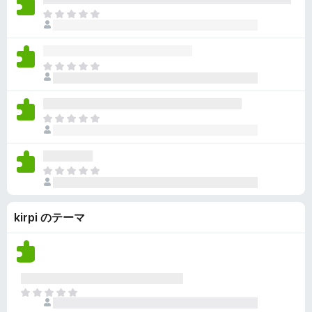
ん
価
い
ま
さ
ま
だ
れ
せ
評
て
ん
価
い
ま
さ
ま
だ
れ
せ
評
て
ん
価
い
ま
さ
ま
だ
れ
せ
評
て
ん
価
い
ま
さ
ま
だ
れ
せ
評
て
ん
kirpi のテーマ
価
い
さ
ま
れ
せ
て
ん
い
ま
ま
せ
だ