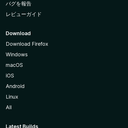
へ
バグを報告
レビューガイド
Download
Download Firefox
Windows
macOS
iOS
Android
Linux
All
Latest Builds