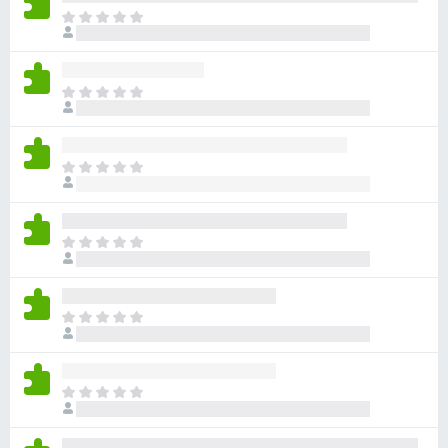
ま
だ
評
価
ま
さ
だ
れ
評
て
価
い
ま
さ
ま
だ
れ
せ
評
て
ん
価
い
ま
さ
ま
だ
れ
せ
評
て
ん
価
い
ま
さ
ま
だ
れ
せ
評
て
ん
価
い
ま
さ
ま
だ
れ
せ
評
て