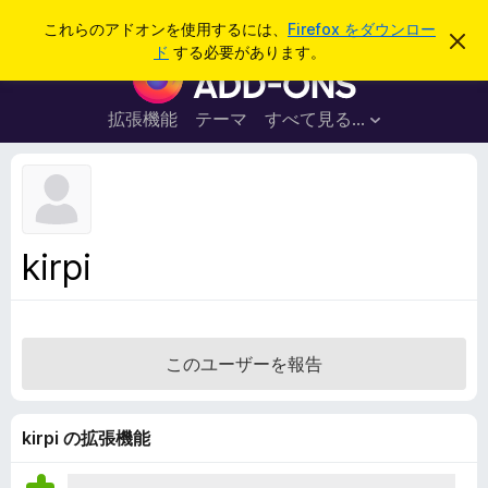
検
ログイン
これらのアドオンを使用するには、
Firefox をダウンロー
こ
索
ド
する必要があります。
の
F
お
i
知
ら
r
拡張機能
テーマ
すべて見る...
せ
e
を
閉
f
じ
o
る
x
ブ
kirpi
ラ
ウ
ザ
ー
このユーザーを報告
ア
ド
オ
kirpi の拡張機能
ン