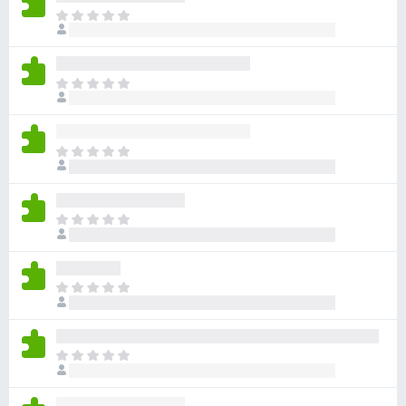
ま
だ
評
価
ま
さ
だ
れ
評
て
価
い
ま
さ
ま
だ
れ
せ
評
て
ん
価
い
ま
さ
ま
だ
れ
せ
評
て
ん
価
い
ま
さ
ま
だ
れ
せ
評
て
ん
価
い
ま
さ
ま
だ
れ
せ
評
て