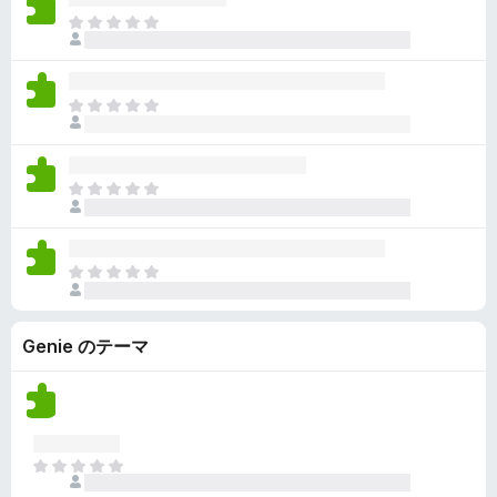
ん
価
い
ま
さ
ま
だ
れ
せ
評
て
ん
価
い
ま
さ
ま
だ
れ
せ
評
て
ん
価
い
ま
さ
ま
だ
れ
せ
評
て
ん
価
い
ま
さ
ま
だ
れ
せ
評
て
ん
Genie のテーマ
価
い
さ
ま
れ
せ
て
ん
い
ま
ま
せ
だ