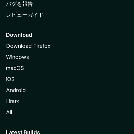
へ
バグを報告
レビューガイド
Download
Download Firefox
Windows
macOS
iOS
Android
Linux
All
Latest Builds