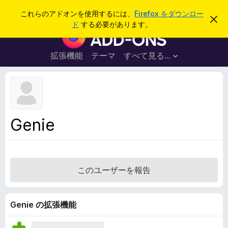
検
ログイン
これらのアドオンを使用するには、
Firefox をダウンロー
こ
索
ド
する必要があります。
の
F
お
i
知
ら
r
拡張機能
テーマ
すべて見る...
せ
e
を
閉
f
じ
o
る
x
ブ
Genie
ラ
ウ
ザ
ー
このユーザーを報告
ア
ド
オ
Genie の拡張機能
ン