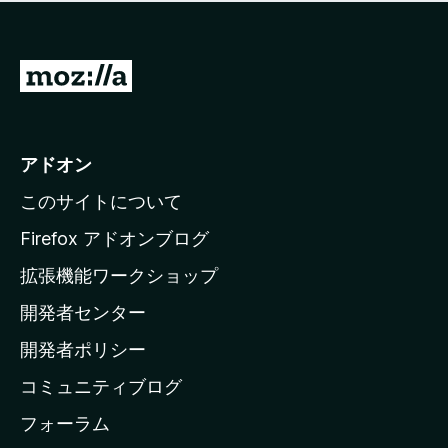
価
せ
さ
ん
れ
て
M
い
o
ま
z
せ
ん
i
アドオン
l
このサイトについて
l
a
Firefox アドオンブログ
の
拡張機能ワークショップ
ホ
開発者センター
ー
ム
開発者ポリシー
ペ
コミュニティブログ
ー
ジ
フォーラム