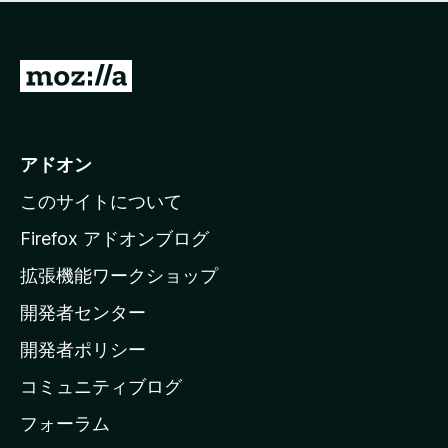
価
せ
さ
ん
れ
て
M
い
o
ま
z
せ
ん
i
アドオン
l
このサイトについて
l
a
Firefox アドオンブログ
の
拡張機能ワークショップ
ホ
開発者センター
ー
ム
開発者ポリシー
ペ
コミュニティブログ
ー
ジ
フォーラム