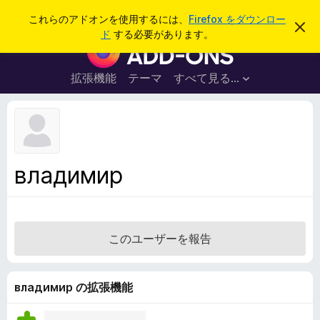
検
ログイン
これらのアドオンを使用するには、
Firefox をダウンロー
こ
索
ド
する必要があります。
の
F
お
i
知
ら
r
拡張機能
テーマ
すべて見る...
せ
e
を
閉
f
じ
o
る
x
ブ
владимир
ラ
ウ
ザ
ー
このユーザーを報告
ア
ド
オ
владимир の拡張機能
ン