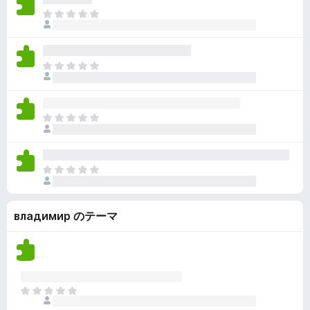
ん
価
い
ま
さ
ま
だ
れ
せ
評
て
ん
価
い
ま
さ
ま
だ
れ
せ
評
て
ん
価
い
ま
さ
ま
だ
れ
せ
評
て
ん
価
い
ま
さ
ま
だ
れ
せ
評
て
ん
владимир のテーマ
価
い
さ
ま
れ
せ
て
ん
い
ま
ま
せ
だ