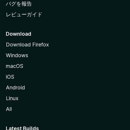
へ
バグを報告
レビューガイド
Download
Download Firefox
Windows
macOS
iOS
Android
Linux
All
Latest Builds