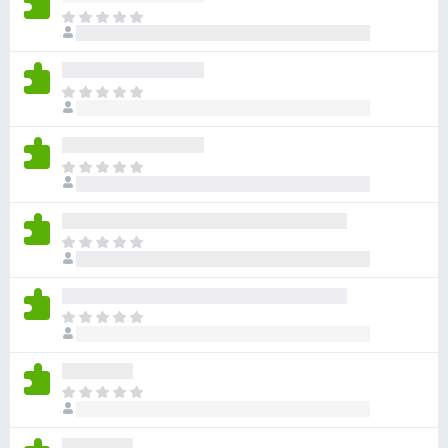
ま
だ
評
価
ま
さ
だ
れ
評
て
価
い
ま
さ
ま
だ
れ
せ
評
て
ん
価
い
ま
さ
ま
だ
れ
せ
評
て
ん
価
い
ま
さ
ま
だ
れ
せ
評
て
ん
価
い
ま
さ
ま
だ
れ
せ
評
て