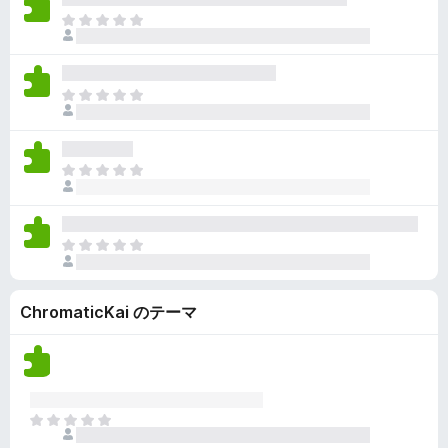
ん
価
い
ま
さ
ま
だ
れ
せ
評
て
ん
価
い
ま
さ
ま
だ
れ
せ
評
て
ん
価
い
ま
さ
ま
だ
れ
せ
評
て
ん
価
い
ま
さ
ま
だ
れ
せ
評
て
ん
ChromaticKai のテーマ
価
い
さ
ま
れ
せ
て
ん
い
ま
ま
せ
だ