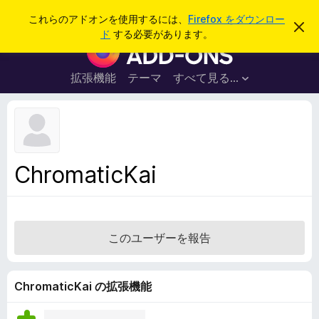
検
ログイン
これらのアドオンを使用するには、
Firefox をダウンロー
こ
索
ド
する必要があります。
の
F
お
i
知
ら
r
拡張機能
テーマ
すべて見る...
せ
e
を
閉
f
じ
o
る
x
ブ
ChromaticKai
ラ
ウ
ザ
ー
このユーザーを報告
ア
ド
オ
ChromaticKai の拡張機能
ン