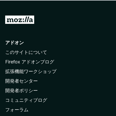
価
せ
さ
ん
れ
て
M
い
o
ま
z
せ
ん
i
アドオン
l
このサイトについて
l
a
Firefox アドオンブログ
の
拡張機能ワークショップ
ホ
開発者センター
ー
ム
開発者ポリシー
ペ
コミュニティブログ
ー
ジ
フォーラム