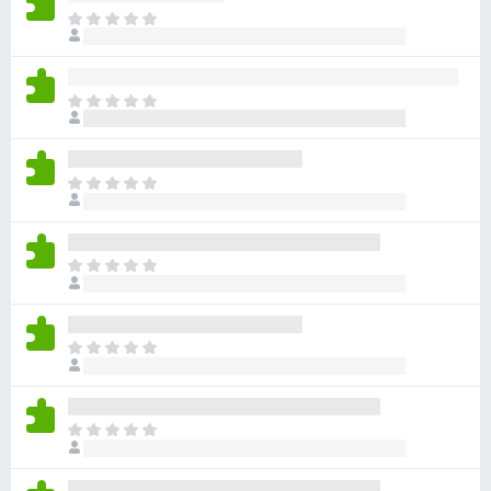
ま
だ
評
価
ま
さ
だ
れ
評
て
価
い
ま
さ
ま
だ
れ
せ
評
て
ん
価
い
ま
さ
ま
だ
れ
せ
評
て
ん
価
い
ま
さ
ま
だ
れ
せ
評
て
ん
価
い
ま
さ
ま
だ
れ
せ
評
て