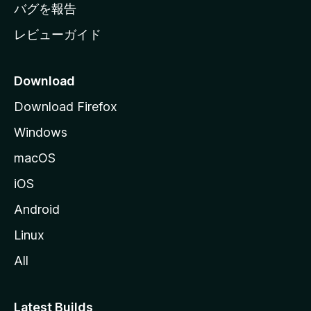
へ
バグを報告
レビューガイド
Download
Download Firefox
Windows
macOS
iOS
Android
Linux
All
Latest Builds