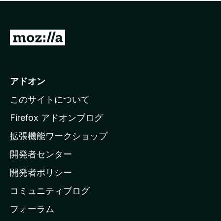
価
せ
さ
ん
れ
て
M
い
o
ま
z
せ
ん
i
アドオン
l
このサイトについて
l
a
Firefox アドオンブログ
の
拡張機能ワークショップ
ホ
開発者センター
ー
ム
開発者ポリシー
ペ
コミュニティブログ
ー
ジ
フォーラム