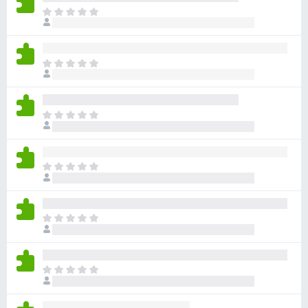
ま
だ
評
価
ま
さ
だ
れ
評
て
価
い
ま
さ
ま
だ
れ
せ
評
て
ん
価
い
ま
さ
ま
だ
れ
せ
評
て
ん
価
い
ま
さ
ま
だ
れ
せ
評
て
ん
価
い
ま
さ
ま
だ
れ
せ
評
て