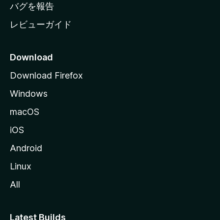
へ
バグを報告
レビューガイド
Download
Download Firefox
Windows
macOS
iOS
Android
Linux
All
Latest Builds