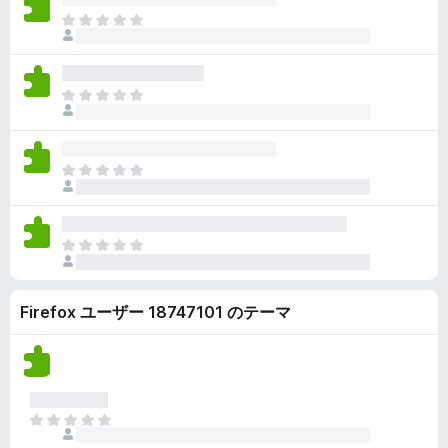
ん
価
い
ま
さ
ま
だ
れ
せ
評
て
ん
価
い
ま
さ
ま
だ
れ
せ
評
て
ん
価
い
ま
さ
ま
だ
れ
せ
評
て
ん
価
い
ま
さ
ま
だ
れ
せ
評
て
ん
Firefox ユーザー 18747101 のテーマ
価
い
さ
ま
れ
せ
て
ん
い
ま
ま
せ
だ