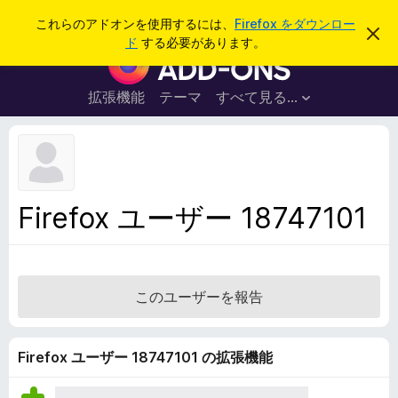
検
ログイン
これらのアドオンを使用するには、
Firefox をダウンロー
こ
索
ド
する必要があります。
の
F
お
i
知
ら
r
拡張機能
テーマ
すべて見る...
せ
e
を
閉
f
じ
o
る
x
ブ
Firefox ユーザー 18747101
ラ
ウ
ザ
ー
このユーザーを報告
ア
ド
オ
Firefox ユーザー 18747101 の拡張機能
ン