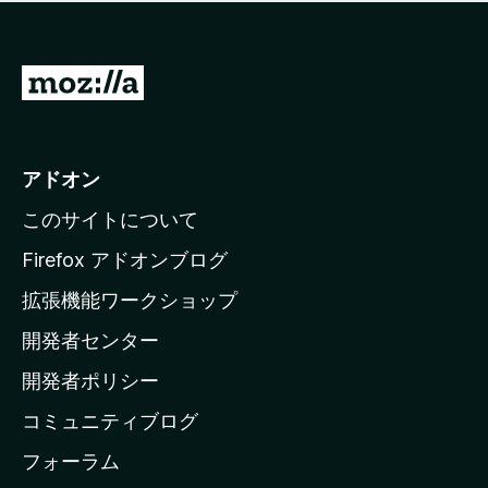
価
せ
さ
ん
れ
て
M
い
o
ま
z
せ
ん
i
アドオン
l
このサイトについて
l
a
Firefox アドオンブログ
の
拡張機能ワークショップ
ホ
開発者センター
ー
ム
開発者ポリシー
ペ
コミュニティブログ
ー
ジ
フォーラム