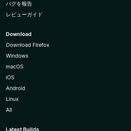
へ
バグを報告
レビューガイド
Download
Download Firefox
Windows
macOS
iOS
Android
Linux
All
Latest Builds