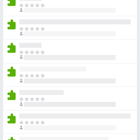
ま
だ
評
価
ま
さ
だ
れ
評
て
価
い
ま
さ
ま
だ
れ
せ
評
て
ん
価
い
ま
さ
ま
だ
れ
せ
評
て
ん
価
い
ま
さ
ま
だ
れ
せ
評
て
ん
価
い
ま
さ
ま
だ
れ
せ
評
て