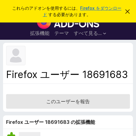
検
ログイン
これらのアドオンを使用するには、
Firefox をダウンロー
こ
索
ド
する必要があります。
の
F
お
i
知
ら
r
拡張機能
テーマ
すべて見る...
せ
e
を
閉
f
じ
o
る
x
ブ
Firefox ユーザー 18691683
ラ
ウ
ザ
ー
このユーザーを報告
ア
ド
オ
Firefox ユーザー 18691683 の拡張機能
ン