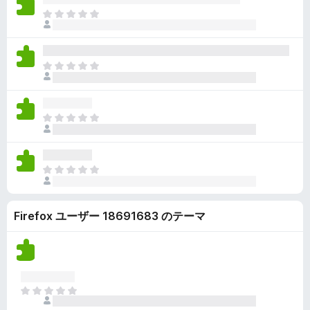
ん
価
い
ま
さ
ま
だ
れ
せ
評
て
ん
価
い
ま
さ
ま
だ
れ
せ
評
て
ん
価
い
ま
さ
ま
だ
れ
せ
評
て
ん
価
い
ま
さ
ま
だ
れ
せ
評
て
ん
Firefox ユーザー 18691683 のテーマ
価
い
さ
ま
れ
せ
て
ん
い
ま
ま
せ
だ